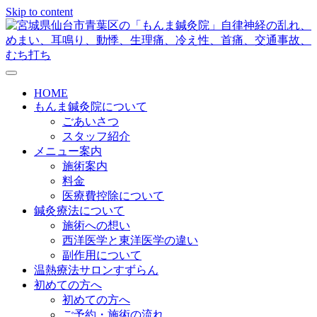
Skip to content
メニューの設定
HOME
もんま鍼灸院について
ごあいさつ
スタッフ紹介
メニュー案内
施術案内
料金
医療費控除について
鍼灸療法について
施術への想い
西洋医学と東洋医学の違い
副作用について
温熱療法サロンすずらん
初めての方へ
初めての方へ
ご予約・施術の流れ