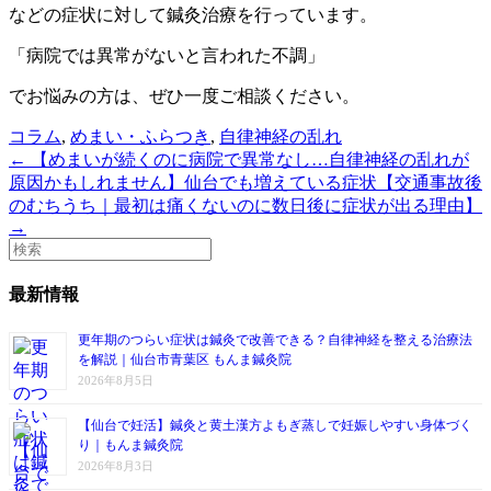
などの症状に対して鍼灸治療を行っています。
「病院では異常がないと言われた不調」
でお悩みの方は、ぜひ一度ご相談ください。
コラム
,
めまい・ふらつき
,
自律神経の乱れ
← 【めまいが続くのに病院で異常なし…自律神経の乱れが
原因かもしれません】仙台でも増えている症状
【交通事故後
のむちうち｜最初は痛くないのに数日後に症状が出る理由】
→
最新情報
更年期のつらい症状は鍼灸で改善できる？自律神経を整える治療法
を解説｜仙台市青葉区 もんま鍼灸院
2026年8月5日
【仙台で妊活】鍼灸と黄土漢方よもぎ蒸しで妊娠しやすい身体づく
り｜もんま鍼灸院
2026年8月3日