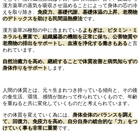
漢方薬草の蒸気を吸収させ温めることによって身体の芯の冷
えを取り除き、
免疫力、基礎代謝、基礎体温の上昇、老廃物
のデトックスを助ける民間温熱療法
です。
漢方薬草26種類の中に含まれている
よもぎは、ビタミン・ミ
ネラルも豊富で、組織臓器の機能を正常に保ち、公害物質や
老廃物の排出をサポートし、血液を浄化する働きもある
と言
われています。
自然治癒力を高め、継続することで体質改善と病気知らずの
身体作りをサポート
します。
人間の体質とは、元々生まれつき持っている傾向と、その後
の食生活、環境、感情が加わって作られていくもので、年齢
を重ねると共に変化していくものだと考えられています。
その体質を変えていく為には、
身体全体のバランスを調え
て、回復力、免疫力を高め、自分自身の総合的な「力」をつ
けていく事も非常に重要
です。