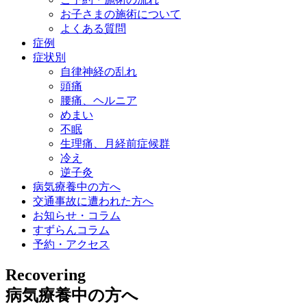
お子さまの施術について
よくある質問
症例
症状別
自律神経の乱れ
頭痛
腰痛、ヘルニア
めまい
不眠
生理痛、月経前症候群
冷え
逆子灸
病気療養中の方へ
交通事故に遭われた方へ
お知らせ・コラム
すずらんコラム
予約・アクセス
Recovering
病気療養中の方へ