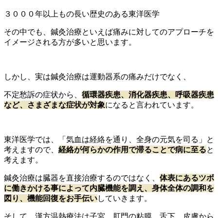
３０００年以上もの長い歴史のある東洋医学
その中でも、鍼灸治療といえば痛みに対してのアプローチを
イメージされる方が多いと思います。
しかし、実は鍼灸治療は運動器系の痛みだけでなく、
不定愁訴の症状から、
循環器疾患、消化器疾患、呼吸器疾患
など、さまざまな症状が対象
になると言われています。
東洋医学では、「気血は経絡を通り、全身の元気を司る」と
考えますので、
経絡が何らかの作用で滞ることで病に至る
と
考えます。
鍼灸治療は臓器を直接治療するのではなく、
体表にあるツボ
に働きかける事によって内臓機能を調え、身体全体の調和を
図り、機能回復をお手伝い
していきます。
そして、漢方温熱療法は子宮、肛門の粘膜、舌下、皮膚から