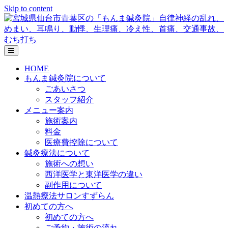
Skip to content
メ
ニ
HOME
ュ
もんま鍼灸院について
ー
の
ごあいさつ
設
スタッフ紹介
定
メニュー案内
施術案内
料金
医療費控除について
鍼灸療法について
施術への想い
西洋医学と東洋医学の違い
副作用について
温熱療法サロンすずらん
初めての方へ
初めての方へ
ご予約・施術の流れ