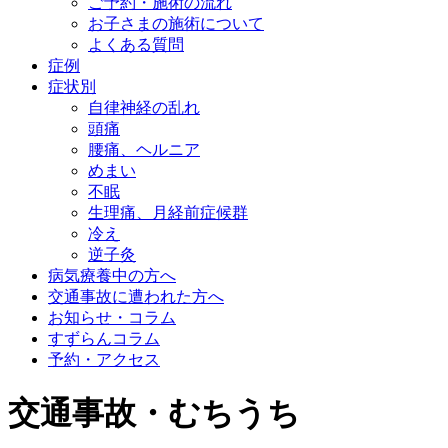
ご予約・施術の流れ
お子さまの施術について
よくある質問
症例
症状別
自律神経の乱れ
頭痛
腰痛、ヘルニア
めまい
不眠
生理痛、月経前症候群
冷え
逆子灸
病気療養中の方へ
交通事故に遭われた方へ
お知らせ・コラム
すずらんコラム
予約・アクセス
交通事故・むちうち