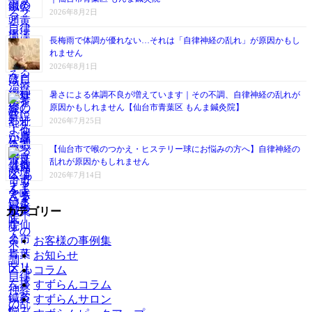
2026年8月2日
長梅雨で体調が優れない…それは「自律神経の乱れ」が原因かもし
れません
2026年8月1日
暑さによる体調不良が増えています｜その不調、自律神経の乱れが
原因かもしれません【仙台市青葉区 もんま鍼灸院】
2026年7月25日
【仙台市で喉のつかえ・ヒステリー球にお悩みの方へ】自律神経の
乱れが原因かもしれません
2026年7月14日
カテゴリー
お客様の事例集
お知らせ
コラム
すずらんコラム
すずらんサロン