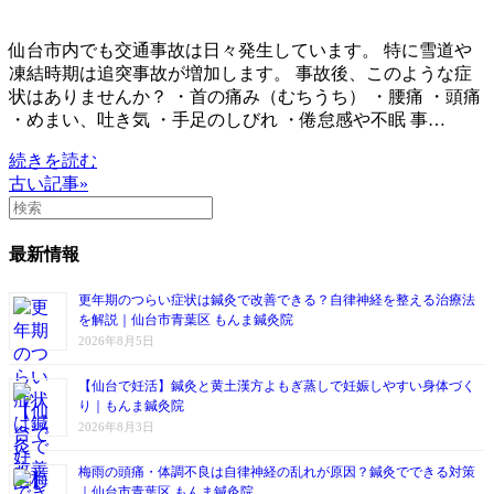
仙台市内でも交通事故は日々発生しています。 特に雪道や
凍結時期は追突事故が増加します。 事故後、このような症
状はありませんか？ ・首の痛み（むちうち） ・腰痛 ・頭痛
・めまい、吐き気 ・手足のしびれ ・倦怠感や不眠 事…
続きを読む
古い記事»
最新情報
更年期のつらい症状は鍼灸で改善できる？自律神経を整える治療法
を解説｜仙台市青葉区 もんま鍼灸院
2026年8月5日
【仙台で妊活】鍼灸と黄土漢方よもぎ蒸しで妊娠しやすい身体づく
り｜もんま鍼灸院
2026年8月3日
梅雨の頭痛・体調不良は自律神経の乱れが原因？鍼灸でできる対策
｜仙台市青葉区 もんま鍼灸院