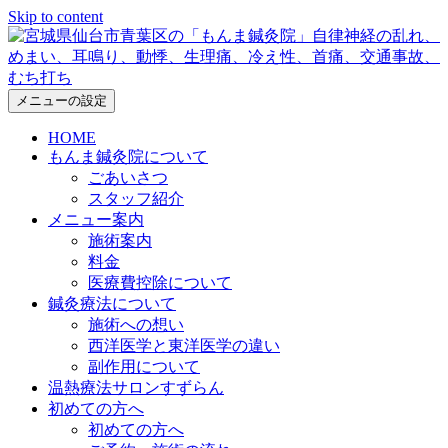
Skip to content
メニューの設定
HOME
もんま鍼灸院について
ごあいさつ
スタッフ紹介
メニュー案内
施術案内
料金
医療費控除について
鍼灸療法について
施術への想い
西洋医学と東洋医学の違い
副作用について
温熱療法サロンすずらん
初めての方へ
初めての方へ