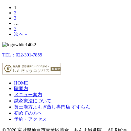
1
2
3
…
7
次へ »
TEL：022-391-7855
HOME
院案内
メニュー案内
鍼灸療法について
黄土漢方よもぎ蒸し専門店 すずらん
初めての方へ
予約・アクセス
© 2020 宮城県仙台市青葉区落合 もんま鍼灸院 All Rights