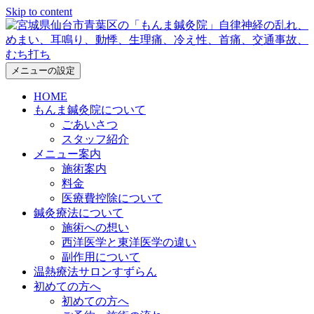
Skip to content
メニューの設定
HOME
もんま鍼灸院について
ごあいさつ
スタッフ紹介
メニュー案内
施術案内
料金
医療費控除について
鍼灸療法について
施術への想い
西洋医学と東洋医学の違い
副作用について
温熱療法サロンすずらん
初めての方へ
初めての方へ