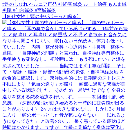
【80代女性｜頭の中がボーっと鳴る】