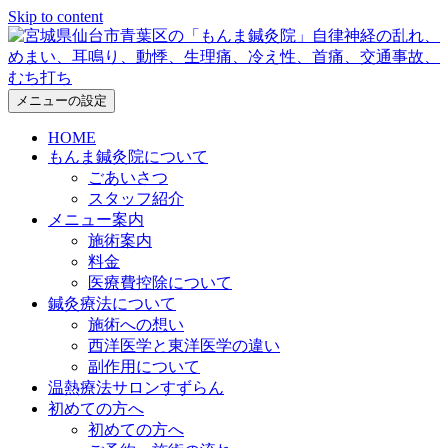
Skip to content
メニューの設定
HOME
もんま鍼灸院について
ごあいさつ
スタッフ紹介
メニュー案内
施術案内
料金
医療費控除について
鍼灸療法について
施術への想い
西洋医学と東洋医学の違い
副作用について
温熱療法サロンすずらん
初めての方へ
初めての方へ