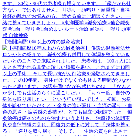
【癌闘病歴10年以上の方の鍼灸治療】