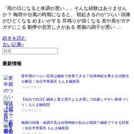
「雨の日になると体調が悪い…」そんな経験はありません
か？ 梅雨や台風の時期になると、 朝起きるのがつらい 頭痛
がひどくなる めまいがする 耳鳴りが強くなる 首や肩がガチ
ガチにこる 動悸や息苦しさがある 胃腸の調子が悪い …
続きを読む
古い記事»
最新情報
更年期のつらい症状は鍼灸で改善できる？自律神経を整える治療法
を解説｜仙台市青葉区 もんま鍼灸院
2026年8月5日
【仙台で妊活】鍼灸と黄土漢方よもぎ蒸しで妊娠しやすい身体づく
り｜もんま鍼灸院
2026年8月3日
梅雨の頭痛・体調不良は自律神経の乱れが原因？鍼灸でできる対策
｜仙台市青葉区 もんま鍼灸院
2026年8月2日