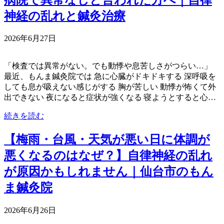
神経の乱れと鍼灸治療
2026年6月27日
「検査では異常がない。でも動悸や息苦しさがつらい…」
最近、もんま鍼灸院では 急に心臓がドキドキする 深呼吸を
しても息が吸えない感じがする 胸が苦しい 動悸が怖くて外
出できない 夜になると症状が強くなる 寝ようとすると心…
続きを読む
【梅雨・台風・天気が悪い日に体調が
悪くなるのはなぜ？】自律神経の乱れ
が原因かもしれません｜仙台市のもん
ま鍼灸院
2026年6月26日