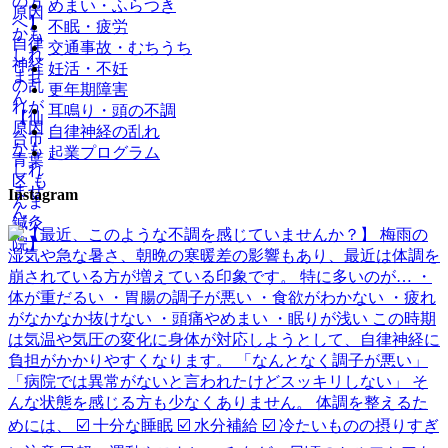
めまい・ふらつき
不眠・疲労
交通事故・むちうち
妊活・不妊
更年期障害
耳鳴り・頭の不調
自律神経の乱れ
起業プログラム
Instagram