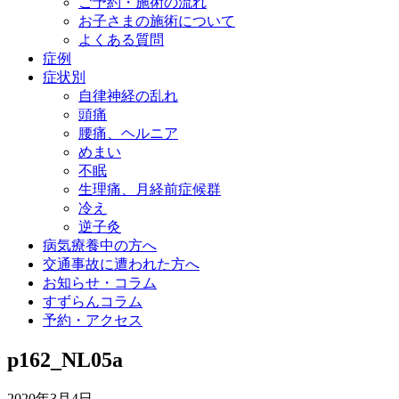
ご予約・施術の流れ
お子さまの施術について
よくある質問
症例
症状別
自律神経の乱れ
頭痛
腰痛、ヘルニア
めまい
不眠
生理痛、月経前症候群
冷え
逆子灸
病気療養中の方へ
交通事故に遭われた方へ
お知らせ・コラム
すずらんコラム
予約・アクセス
p162_NL05a
2020年3月4日