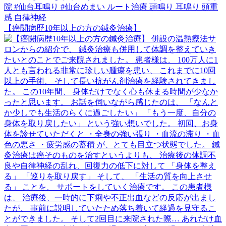
【癌闘病歴10年以上の方の鍼灸治療】