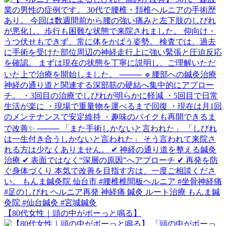
【80代女性｜頭の中がボーっと鳴る】