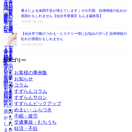
暑さによる体調不良が増えています｜その不調、自律神経の乱れが
原因かもしれません【仙台市青葉区 もんま鍼灸院】
2026年7月25日
【仙台市で喉のつかえ・ヒステリー球にお悩みの方へ】自律神経の
乱れが原因かもしれません
2026年7月14日
カテゴリー
お客様の事例集
お知らせ
コラム
すずらんコラム
すずらんサロン
すずらんピックアップ
めまい・ふらつき
不眠・疲労
交通事故・むちうち
妊活・不妊