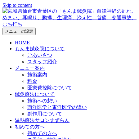
Skip to content
メニューの設定
HOME
もんま鍼灸院について
ごあいさつ
スタッフ紹介
メニュー案内
施術案内
料金
医療費控除について
鍼灸療法について
施術への想い
西洋医学と東洋医学の違い
副作用について
温熱療法サロンすずらん
初めての方へ
初めての方へ