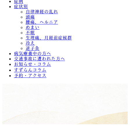
症例
症状別
自律神経の乱れ
頭痛
腰痛、ヘルニア
めまい
不眠
生理痛、月経前症候群
冷え
逆子灸
病気療養中の方へ
交通事故に遭われた方へ
お知らせ・コラム
すずらんコラム
予約・アクセス