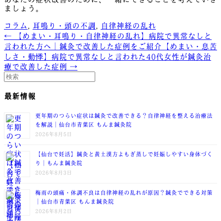
ましょう。
コラム
,
耳鳴り・頭の不調
,
自律神経の乱れ
← 【めまい・耳鳴り・自律神経の乱れ】病院で異常なしと
言われた方へ｜鍼灸で改善した症例をご紹介
【めまい・息苦
しさ・動悸】病院で異常なしと言われた40代女性が鍼灸治
療で改善した症例 →
最新情報
更年期のつらい症状は鍼灸で改善できる？自律神経を整える治療法
を解説｜仙台市青葉区 もんま鍼灸院
2026年8月5日
【仙台で妊活】鍼灸と黄土漢方よもぎ蒸しで妊娠しやすい身体づく
り｜もんま鍼灸院
2026年8月3日
梅雨の頭痛・体調不良は自律神経の乱れが原因？鍼灸でできる対策
｜仙台市青葉区 もんま鍼灸院
2026年8月2日