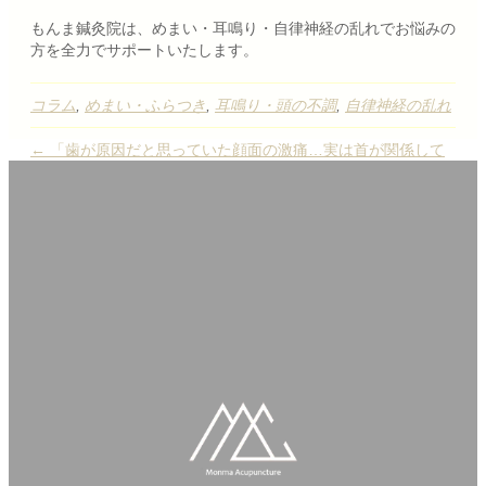
もんま鍼灸院は、めまい・耳鳴り・自律神経の乱れでお悩みの
方を全力でサポートいたします。
コラム
,
めまい・ふらつき
,
耳鳴り・頭の不調
,
自律神経の乱れ
← 「歯が原因だと思っていた顔面の激痛…実は首が関係して
いた？」50代男性の症例
突発性難聴や耳鳴りでお悩みの方へ｜病院で改善しない症状に
鍼灸治療という選択肢 →