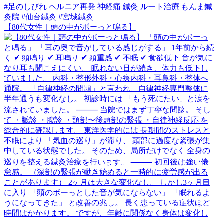
【80代女性｜頭の中がボーっと鳴る】