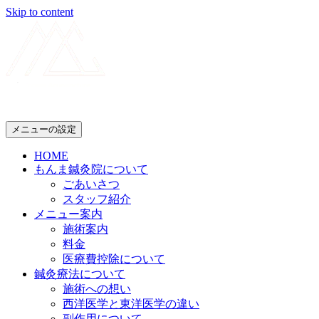
Skip to content
メニューの設定
HOME
もんま鍼灸院について
ごあいさつ
スタッフ紹介
メニュー案内
施術案内
料金
医療費控除について
鍼灸療法について
施術への想い
西洋医学と東洋医学の違い
副作用について