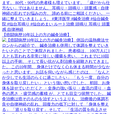
【癌闘病歴10年以上の方の鍼灸治療】