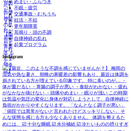
めまい・ふらつき
不眠・疲労
交通事故・むちうち
妊活・不妊
更年期障害
耳鳴り・頭の不調
自律神経の乱れ
起業プログラム
Instagram