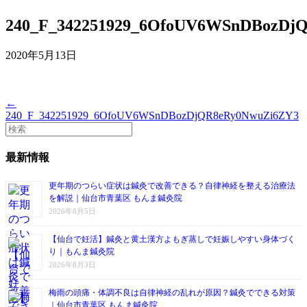
240_F_342251929_6OfoUV6WSnDBozDj
2020年5月13日
←
240_F_342251929_6OfoUV6WSnDBozDjQR8eRy0NwuZi6ZY3
最新情報
更年期のつらい症状は鍼灸で改善できる？自律神経を整える治療法
を解説｜仙台市青葉区 もんま鍼灸院
2026年8月5日
【仙台で妊活】鍼灸と黄土漢方よもぎ蒸しで妊娠しやすい身体づく
り｜もんま鍼灸院
2026年8月3日
梅雨の頭痛・体調不良は自律神経の乱れが原因？鍼灸でできる対策
｜仙台市青葉区 もんま鍼灸院