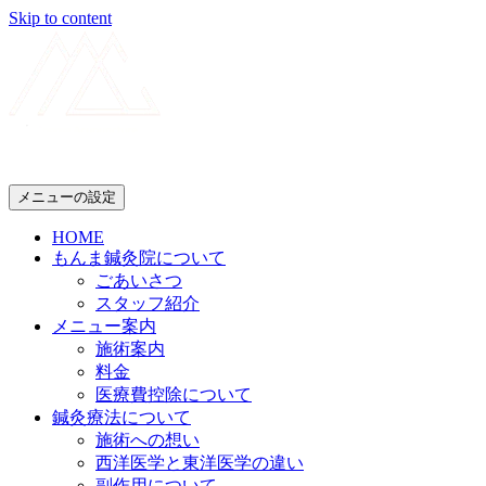
Skip to content
メニューの設定
HOME
もんま鍼灸院について
ごあいさつ
スタッフ紹介
メニュー案内
施術案内
料金
医療費控除について
鍼灸療法について
施術への想い
西洋医学と東洋医学の違い
副作用について