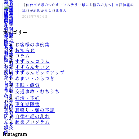
【仙台市で喉のつかえ・ヒステリー球にお悩みの方へ】自律神経の
乱れが原因かもしれません
2026年7月14日
カテゴリー
お客様の事例集
お知らせ
コラム
すずらんコラム
すずらんサロン
すずらんピックアップ
めまい・ふらつき
不眠・疲労
交通事故・むちうち
妊活・不妊
更年期障害
耳鳴り・頭の不調
自律神経の乱れ
起業プログラム
Instagram