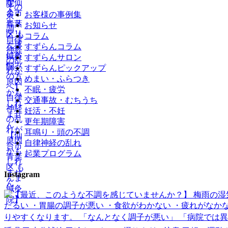
お客様の事例集
お知らせ
コラム
すずらんコラム
すずらんサロン
すずらんピックアップ
めまい・ふらつき
不眠・疲労
交通事故・むちうち
妊活・不妊
更年期障害
耳鳴り・頭の不調
自律神経の乱れ
起業プログラム
Instagram