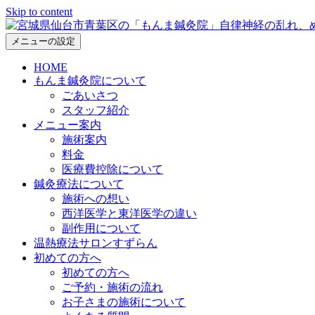
Skip to content
メニューの設定
HOME
もんま鍼灸院について
ごあいさつ
スタッフ紹介
メニュー案内
施術案内
料金
医療費控除について
鍼灸療法について
施術への想い
西洋医学と東洋医学の違い
副作用について
温熱療法サロンすずらん
初めての方へ
初めての方へ
ご予約・施術の流れ
お子さまの施術について