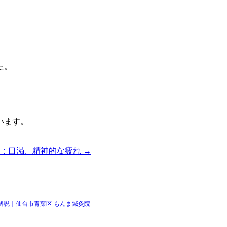
た。
います。
9：口渇、精神的な疲れ →
解説｜仙台市青葉区 もんま鍼灸院