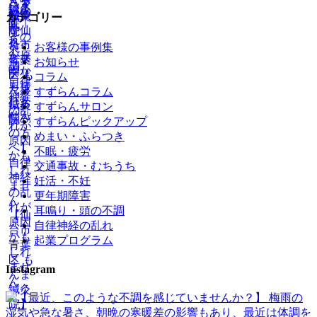
カテゴリー
お客様の事例集
お知らせ
コラム
すずらんコラム
すずらんサロン
すずらんピックアップ
めまい・ふらつき
不眠・疲労
交通事故・むちうち
妊活・不妊
更年期障害
耳鳴り・頭の不調
自律神経の乱れ
起業プログラム
Instagram