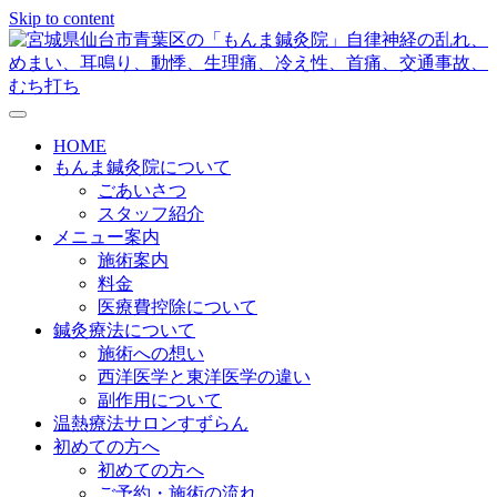
Skip to content
メニューの設定
HOME
もんま鍼灸院について
ごあいさつ
スタッフ紹介
メニュー案内
施術案内
料金
医療費控除について
鍼灸療法について
施術への想い
西洋医学と東洋医学の違い
副作用について
温熱療法サロンすずらん
初めての方へ
初めての方へ
ご予約・施術の流れ