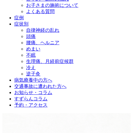
お子さまの施術について
よくある質問
症例
症状別
自律神経の乱れ
頭痛
腰痛、ヘルニア
めまい
不眠
生理痛、月経前症候群
冷え
逆子灸
病気療養中の方へ
交通事故に遭われた方へ
お知らせ・コラム
すずらんコラム
予約・アクセス