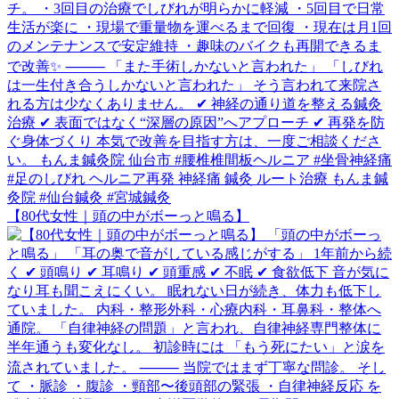
【80代女性｜頭の中がボーっと鳴る】