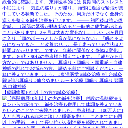
【癌闘病歴10年以上の方の鍼灸治療】