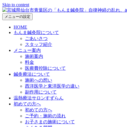
Skip to content
メニューの設定
HOME
もんま鍼灸院について
ごあいさつ
スタッフ紹介
メニュー案内
施術案内
料金
医療費控除について
鍼灸療法について
施術への想い
西洋医学と東洋医学の違い
副作用について
温熱療法サロンすずらん
初めての方へ
初めての方へ
ご予約・施術の流れ
お子さまの施術について