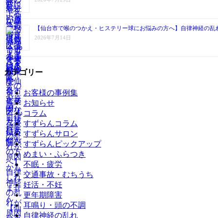
【仙台市で喉のつかえ・ヒステリー球にお悩みの方へ】自律神経の乱
2026年7月14日
カテゴリー
お客様の事例集
お知らせ
コラム
すずらんコラム
すずらんサロン
すずらんピックアップ
めまい・ふらつき
不眠・疲労
交通事故・むちうち
妊活・不妊
更年期障害
耳鳴り・頭の不調
自律神経の乱れ