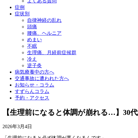
よくある質問
症例
症状別
自律神経の乱れ
頭痛
腰痛、ヘルニア
めまい
不眠
生理痛、月経前症候群
冷え
逆子灸
病気療養中の方へ
交通事故に遭われた方へ
お知らせ・コラム
すずらんコラム
予約・アクセス
【生理前になると体調が崩れる…】30
2026年3月4日
「生理前になると必ず体調が悪くなるんです」