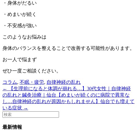
・身体がだるい
・めまいが続く
・不安感が強い
このようなお悩みは
身体のバランスを整えることで改善する可能性があります。
お一人で悩まず
ぜひ一度ご相談ください。
コラム
,
不眠・疲労
,
自律神経の乱れ
← 【生理前になると体調が崩れる…】30代女性｜自律神経
の乱れと鍼灸治療｜仙台
【めまいが続くのに病院で異常な
し…自律神経の乱れが原因かもしれません】仙台でも増えて
いる症状 →
最新情報