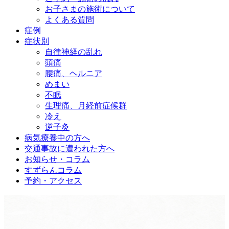
お子さまの施術について
よくある質問
症例
症状別
自律神経の乱れ
頭痛
腰痛、ヘルニア
めまい
不眠
生理痛、月経前症候群
冷え
逆子灸
病気療養中の方へ
交通事故に遭われた方へ
お知らせ・コラム
すずらんコラム
予約・アクセス