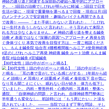
【80代女性｜頭の中がボーっと鳴る】