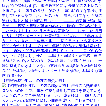
【癌闘病歴10年以上の方の鍼灸治療】