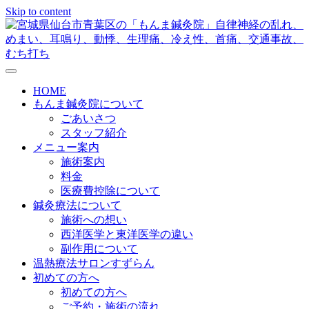
Skip to content
メニューの設定
HOME
もんま鍼灸院について
ごあいさつ
スタッフ紹介
メニュー案内
施術案内
料金
医療費控除について
鍼灸療法について
施術への想い
西洋医学と東洋医学の違い
副作用について
温熱療法サロンすずらん
初めての方へ
初めての方へ
ご予約・施術の流れ