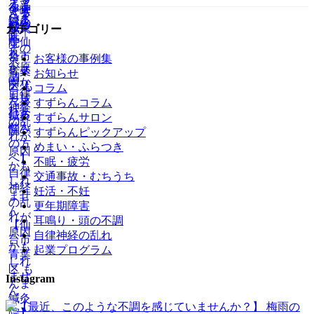
カテゴリー
お客様の事例集
お知らせ
コラム
すずらんコラム
すずらんサロン
すずらんピックアップ
めまい・ふらつき
不眠・疲労
交通事故・むちうち
妊活・不妊
更年期障害
耳鳴り・頭の不調
自律神経の乱れ
起業プログラム
Instagram