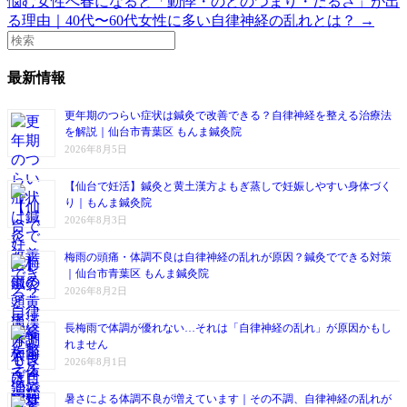
悩む女性へ
春になると「動悸・のどのつまり・だるさ」が出
る理由｜40代〜60代女性に多い自律神経の乱れとは？ →
最新情報
更年期のつらい症状は鍼灸で改善できる？自律神経を整える治療法
を解説｜仙台市青葉区 もんま鍼灸院
2026年8月5日
【仙台で妊活】鍼灸と黄土漢方よもぎ蒸しで妊娠しやすい身体づく
り｜もんま鍼灸院
2026年8月3日
梅雨の頭痛・体調不良は自律神経の乱れが原因？鍼灸でできる対策
｜仙台市青葉区 もんま鍼灸院
2026年8月2日
長梅雨で体調が優れない…それは「自律神経の乱れ」が原因かもし
れません
2026年8月1日
暑さによる体調不良が増えています｜その不調、自律神経の乱れが