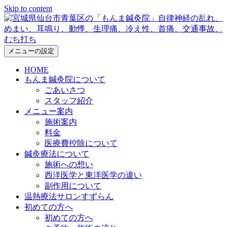
Skip to content
メニューの設定
HOME
もんま鍼灸院について
ごあいさつ
スタッフ紹介
メニュー案内
施術案内
料金
医療費控除について
鍼灸療法について
施術への想い
西洋医学と東洋医学の違い
副作用について
温熱療法サロンすずらん
初めての方へ
初めての方へ