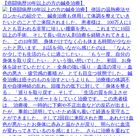
【癌闘病歴10年以上の方の鍼灸治療】