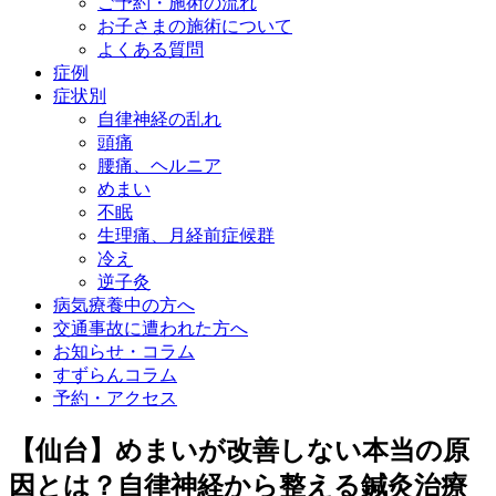
ご予約・施術の流れ
お子さまの施術について
よくある質問
症例
症状別
自律神経の乱れ
頭痛
腰痛、ヘルニア
めまい
不眠
生理痛、月経前症候群
冷え
逆子灸
病気療養中の方へ
交通事故に遭われた方へ
お知らせ・コラム
すずらんコラム
予約・アクセス
【仙台】めまいが改善しない本当の原
因とは？自律神経から整える鍼灸治療