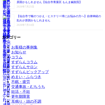
原因かもしれません【仙台市青葉区 もんま鍼灸院】
2026年7月25日
【仙台市で喉のつかえ・ヒステリー球にお悩みの方へ】自律神経の
乱れが原因かもしれません
2026年7月14日
カテゴリー
お客様の事例集
お知らせ
コラム
すずらんコラム
すずらんサロン
すずらんピックアップ
めまい・ふらつき
不眠・疲労
交通事故・むちうち
妊活・不妊
更年期障害
耳鳴り・頭の不調