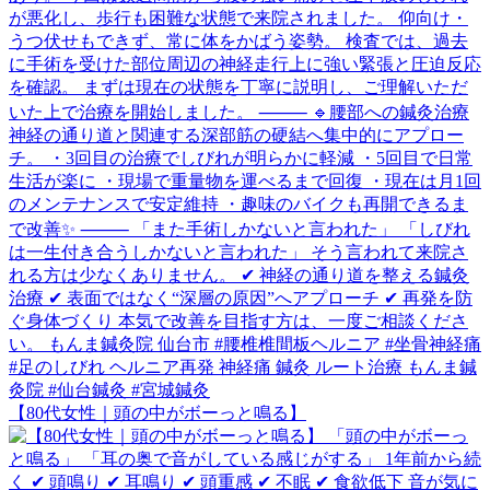
【80代女性｜頭の中がボーっと鳴る】