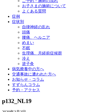
ご予約・施術の流れ
お子さまの施術について
よくある質問
症例
症状別
自律神経の乱れ
頭痛
腰痛、ヘルニア
めまい
不眠
生理痛、月経前症候群
冷え
逆子灸
病気療養中の方へ
交通事故に遭われた方へ
お知らせ・コラム
すずらんコラム
予約・アクセス
p132_NL19
2020年3月3日