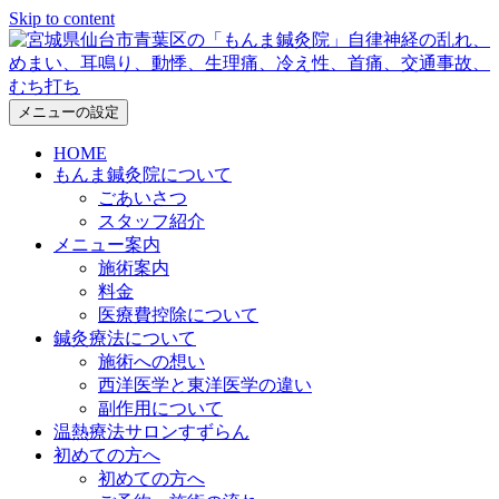
Skip to content
メニューの設定
HOME
もんま鍼灸院について
ごあいさつ
スタッフ紹介
メニュー案内
施術案内
料金
医療費控除について
鍼灸療法について
施術への想い
西洋医学と東洋医学の違い
副作用について
温熱療法サロンすずらん
初めての方へ
初めての方へ