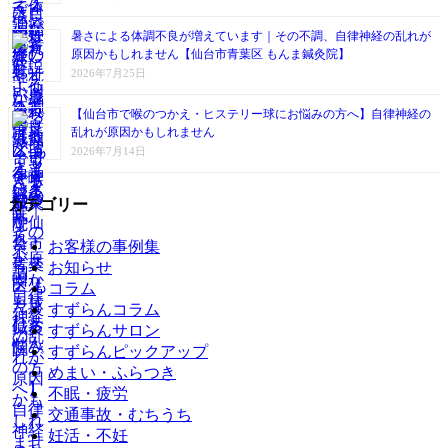
暑さによる体調不良が増えています｜その不調、自律神経の乱れが
原因かもしれません【仙台市青葉区 もんま鍼灸院】
2026年7月25日
【仙台市で喉のつかえ・ヒステリー球にお悩みの方へ】自律神経の
乱れが原因かもしれません
2026年7月14日
カテゴリー
お客様の事例集
お知らせ
コラム
すずらんコラム
すずらんサロン
すずらんピックアップ
めまい・ふらつき
不眠・疲労
交通事故・むちうち
妊活・不妊