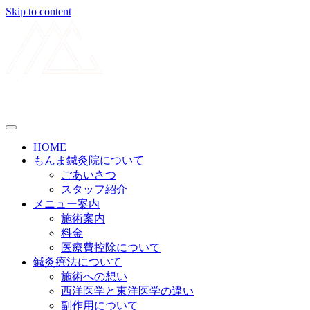
Skip to content
メニューの設定
HOME
もんま鍼灸院について
ごあいさつ
スタッフ紹介
メニュー案内
施術案内
料金
医療費控除について
鍼灸療法について
施術への想い
西洋医学と東洋医学の違い
副作用について