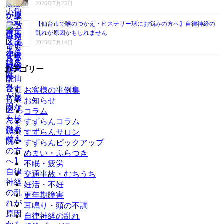
2026年7月25日
【仙台市で喉のつかえ・ヒステリー球にお悩みの方へ】自律神経の
乱れが原因かもしれません
2026年7月14日
カテゴリー
お客様の事例集
お知らせ
コラム
すずらんコラム
すずらんサロン
すずらんピックアップ
めまい・ふらつき
不眠・疲労
交通事故・むちうち
妊活・不妊
更年期障害
耳鳴り・頭の不調
自律神経の乱れ