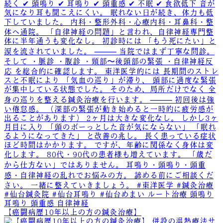
【癌闘病歴10年以上の方の鍼灸治療】