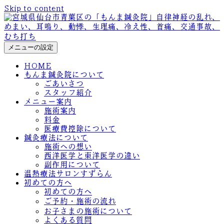
Skip to content
メニューの設定
HOME
もんま鍼灸院について
ごあいさつ
スタッフ紹介
メニュー案内
施術案内
料金
医療費控除について
鍼灸療法について
施術への想い
西洋医学と東洋医学の違い
副作用について
温熱療法サロンすずらん
初めての方へ
初めての方へ
ご予約・施術の流れ
お子さまの施術について
よくある質問