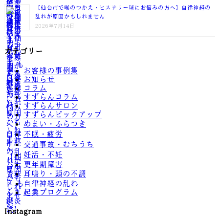
【仙台市で喉のつかえ・ヒステリー球にお悩みの方へ】自律神経の
乱れが原因かもしれません
2026年7月14日
カテゴリー
お客様の事例集
お知らせ
コラム
すずらんコラム
すずらんサロン
すずらんピックアップ
めまい・ふらつき
不眠・疲労
交通事故・むちうち
妊活・不妊
更年期障害
耳鳴り・頭の不調
自律神経の乱れ
起業プログラム
Instagram