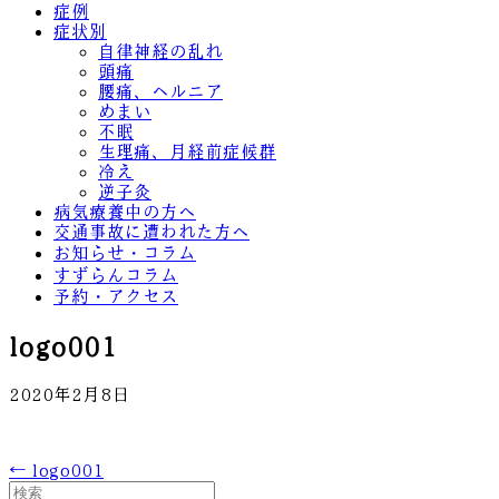
症例
症状別
自律神経の乱れ
頭痛
腰痛、ヘルニア
めまい
不眠
生理痛、月経前症候群
冷え
逆子灸
病気療養中の方へ
交通事故に遭われた方へ
お知らせ・コラム
すずらんコラム
予約・アクセス
logo001
2020年2月8日
← logo001