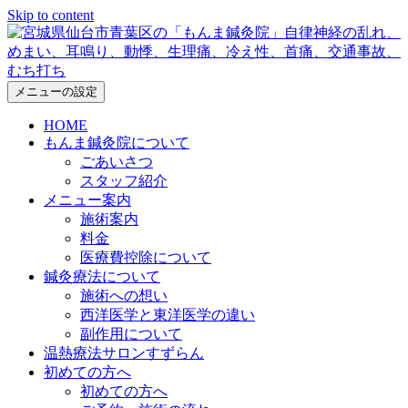
Skip to content
メニューの設定
HOME
もんま鍼灸院について
ごあいさつ
スタッフ紹介
メニュー案内
施術案内
料金
医療費控除について
鍼灸療法について
施術への想い
西洋医学と東洋医学の違い
副作用について
温熱療法サロンすずらん
初めての方へ
初めての方へ