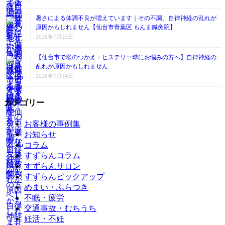
暑さによる体調不良が増えています｜その不調、自律神経の乱れが
原因かもしれません【仙台市青葉区 もんま鍼灸院】
2026年7月25日
【仙台市で喉のつかえ・ヒステリー球にお悩みの方へ】自律神経の
乱れが原因かもしれません
2026年7月14日
カテゴリー
お客様の事例集
お知らせ
コラム
すずらんコラム
すずらんサロン
すずらんピックアップ
めまい・ふらつき
不眠・疲労
交通事故・むちうち
妊活・不妊