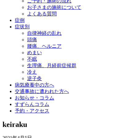
ご予約・施術の流れ
お子さまの施術について
よくある質問
症例
症状別
自律神経の乱れ
頭痛
腰痛、ヘルニア
めまい
不眠
生理痛、月経前症候群
冷え
逆子灸
病気療養中の方へ
交通事故に遭われた方へ
お知らせ・コラム
すずらんコラム
予約・アクセス
keiraku
2021年4月5日