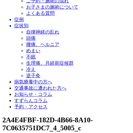
ご予約・施術の流れ
お子さまの施術について
よくある質問
症例
症状別
自律神経の乱れ
頭痛
腰痛、ヘルニア
めまい
不眠
生理痛、月経前症候群
冷え
逆子灸
病気療養中の方へ
交通事故に遭われた方へ
お知らせ・コラム
すずらんコラム
予約・アクセス
2A4E4FBF-182D-4B66-8A10-
7C0635751DC7_4_5005_c