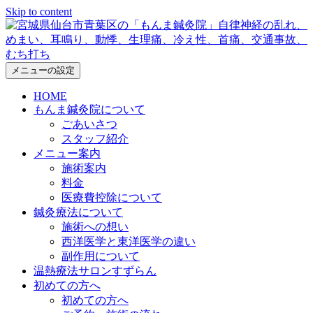
Skip to content
メニューの設定
HOME
もんま鍼灸院について
ごあいさつ
スタッフ紹介
メニュー案内
施術案内
料金
医療費控除について
鍼灸療法について
施術への想い
西洋医学と東洋医学の違い
副作用について
温熱療法サロンすずらん
初めての方へ
初めての方へ