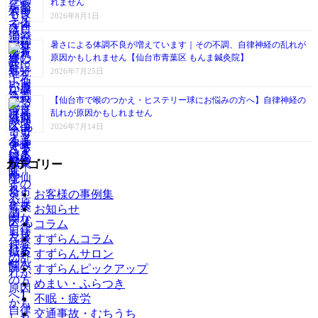
れません
2026年8月1日
暑さによる体調不良が増えています｜その不調、自律神経の乱れが
原因かもしれません【仙台市青葉区 もんま鍼灸院】
2026年7月25日
【仙台市で喉のつかえ・ヒステリー球にお悩みの方へ】自律神経の
乱れが原因かもしれません
2026年7月14日
カテゴリー
お客様の事例集
お知らせ
コラム
すずらんコラム
すずらんサロン
すずらんピックアップ
めまい・ふらつき
不眠・疲労
交通事故・むちうち