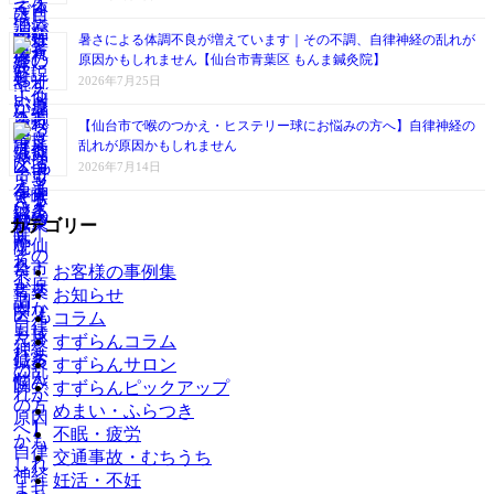
暑さによる体調不良が増えています｜その不調、自律神経の乱れが
原因かもしれません【仙台市青葉区 もんま鍼灸院】
2026年7月25日
【仙台市で喉のつかえ・ヒステリー球にお悩みの方へ】自律神経の
乱れが原因かもしれません
2026年7月14日
カテゴリー
お客様の事例集
お知らせ
コラム
すずらんコラム
すずらんサロン
すずらんピックアップ
めまい・ふらつき
不眠・疲労
交通事故・むちうち
妊活・不妊