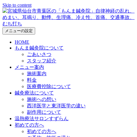
Skip to content
メニューの設定
HOME
もんま鍼灸院について
ごあいさつ
スタッフ紹介
メニュー案内
施術案内
料金
医療費控除について
鍼灸療法について
施術への想い
西洋医学と東洋医学の違い
副作用について
温熱療法サロンすずらん
初めての方へ
初めての方へ