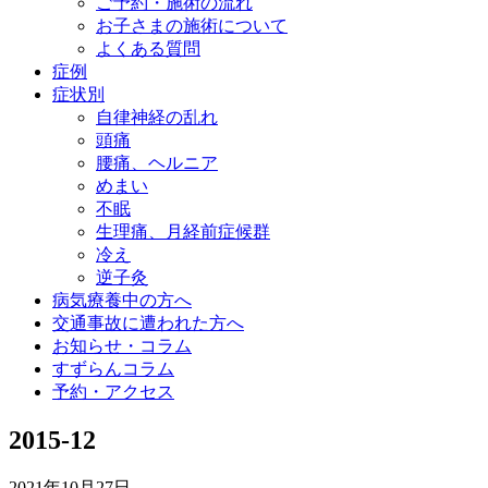
ご予約・施術の流れ
お子さまの施術について
よくある質問
症例
症状別
自律神経の乱れ
頭痛
腰痛、ヘルニア
めまい
不眠
生理痛、月経前症候群
冷え
逆子灸
病気療養中の方へ
交通事故に遭われた方へ
お知らせ・コラム
すずらんコラム
予約・アクセス
2015-12
2021年10月27日