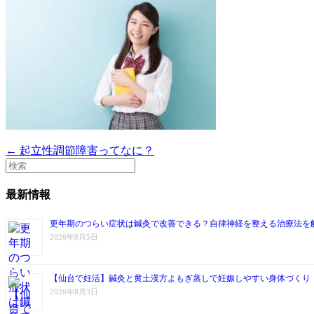
← 起立性調節障害ってなに？
最新情報
更年期のつらい症状は鍼灸で改善できる？自律神経を整える治療法を
2026年8月5日
【仙台で妊活】鍼灸と黄土漢方よもぎ蒸しで妊娠しやすい身体づくり
2026年8月3日