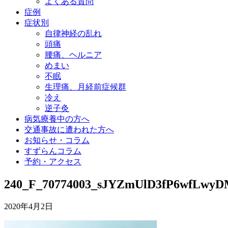
よくある質問
症例
症状別
自律神経の乱れ
頭痛
腰痛、ヘルニア
めまい
不眠
生理痛、月経前症候群
冷え
逆子灸
病気療養中の方へ
交通事故に遭われた方へ
お知らせ・コラム
すずらんコラム
予約・アクセス
240_F_70774003_sJYZmUlD3fP6wfLwy
2020年4月2日