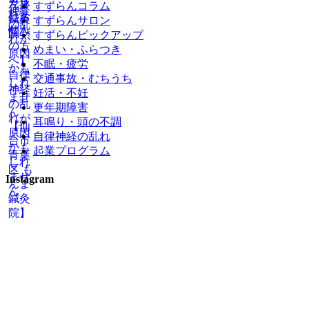
すずらんコラム
すずらんサロン
すずらんピックアップ
めまい・ふらつき
不眠・疲労
交通事故・むちうち
妊活・不妊
更年期障害
耳鳴り・頭の不調
自律神経の乱れ
起業プログラム
Instagram