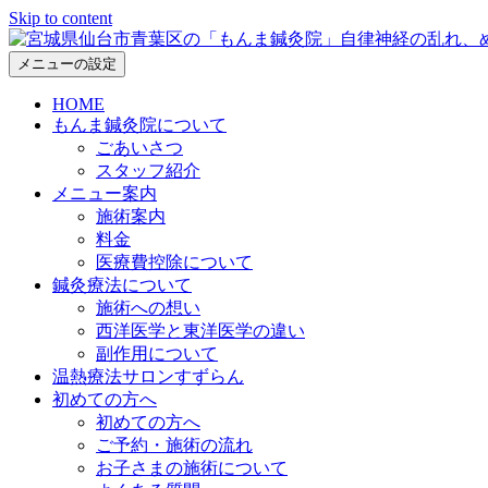
Skip to content
メニューの設定
HOME
もんま鍼灸院について
ごあいさつ
スタッフ紹介
メニュー案内
施術案内
料金
医療費控除について
鍼灸療法について
施術への想い
西洋医学と東洋医学の違い
副作用について
温熱療法サロンすずらん
初めての方へ
初めての方へ
ご予約・施術の流れ
お子さまの施術について