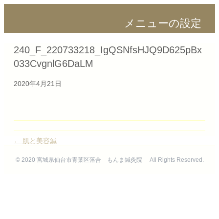
メニューの設定
240_F_220733218_IgQSNfsHJQ9D625pBx
033CvgnlG6DaLM
2020年4月21日
← 肌と美容鍼
© 2020 宮城県仙台市青葉区落合 もんま鍼灸院 All Rights Reserved.