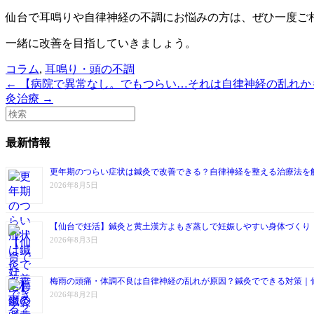
仙台で耳鳴りや自律神経の不調にお悩みの方は、ぜひ一度ご
一緒に改善を目指していきましょう。
コラム
,
耳鳴り・頭の不調
← 【病院で異常なし。でもつらい…それは自律神経の乱れ
灸治療 →
最新情報
更年期のつらい症状は鍼灸で改善できる？自律神経を整える治療法を
2026年8月5日
【仙台で妊活】鍼灸と黄土漢方よもぎ蒸しで妊娠しやすい身体づくり
2026年8月3日
梅雨の頭痛・体調不良は自律神経の乱れが原因？鍼灸でできる対策｜
2026年8月2日