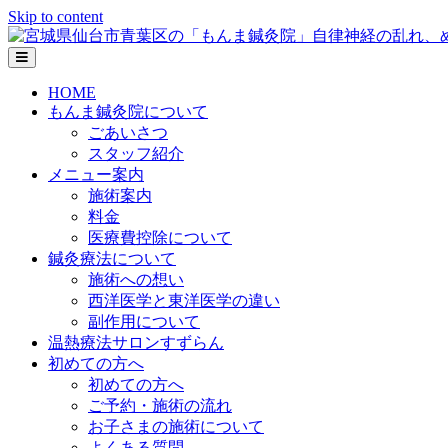
Skip to content
メニューの設定
HOME
もんま鍼灸院について
ごあいさつ
スタッフ紹介
メニュー案内
施術案内
料金
医療費控除について
鍼灸療法について
施術への想い
西洋医学と東洋医学の違い
副作用について
温熱療法サロンすずらん
初めての方へ
初めての方へ
ご予約・施術の流れ
お子さまの施術について
よくある質問