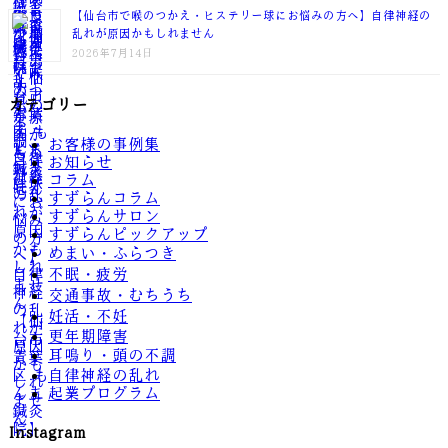
【仙台市で喉のつかえ・ヒステリー球にお悩みの方へ】自律神経の
乱れが原因かもしれません
2026年7月14日
カテゴリー
お客様の事例集
お知らせ
コラム
すずらんコラム
すずらんサロン
すずらんピックアップ
めまい・ふらつき
不眠・疲労
交通事故・むちうち
妊活・不妊
更年期障害
耳鳴り・頭の不調
自律神経の乱れ
起業プログラム
Instagram