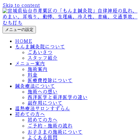
Skip to content
メニューの設定
HOME
もんま鍼灸院について
ごあいさつ
スタッフ紹介
メニュー案内
施術案内
料金
医療費控除について
鍼灸療法について
施術への想い
西洋医学と東洋医学の違い
副作用について
温熱療法サロンすずらん
初めての方へ
初めての方へ
ご予約・施術の流れ
お子さまの施術について
よくある質問