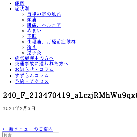
症例
症状別
自律神経の乱れ
頭痛
腰痛、ヘルニア
めまい
不眠
生理痛、月経前症候群
冷え
逆子灸
病気療養中の方へ
交通事故に遭われた方へ
お知らせ・コラム
すずらんコラム
予約・アクセス
240_F_213470419_aLczjRMhWu9q
2021年2月3日
← 新メニューのご案内