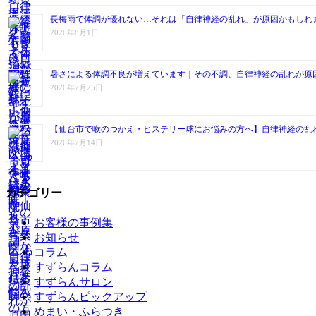
長梅雨で体調が優れない…それは「自律神経の乱れ」が原因かもしれ
2026年8月1日
暑さによる体調不良が増えています｜その不調、自律神経の乱れが原
2026年7月25日
【仙台市で喉のつかえ・ヒステリー球にお悩みの方へ】自律神経の乱
2026年7月14日
カテゴリー
お客様の事例集
お知らせ
コラム
すずらんコラム
すずらんサロン
すずらんピックアップ
めまい・ふらつき