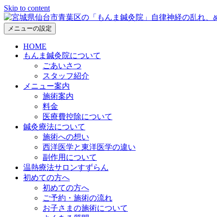
Skip to content
メニューの設定
HOME
もんま鍼灸院について
ごあいさつ
スタッフ紹介
メニュー案内
施術案内
料金
医療費控除について
鍼灸療法について
施術への想い
西洋医学と東洋医学の違い
副作用について
温熱療法サロンすずらん
初めての方へ
初めての方へ
ご予約・施術の流れ
お子さまの施術について