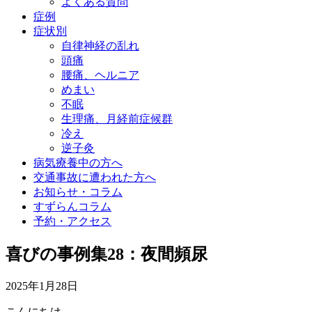
よくある質問
症例
症状別
自律神経の乱れ
頭痛
腰痛、ヘルニア
めまい
不眠
生理痛、月経前症候群
冷え
逆子灸
病気療養中の方へ
交通事故に遭われた方へ
お知らせ・コラム
すずらんコラム
予約・アクセス
喜びの事例集28：夜間頻尿
2025年1月28日
こんにちは。