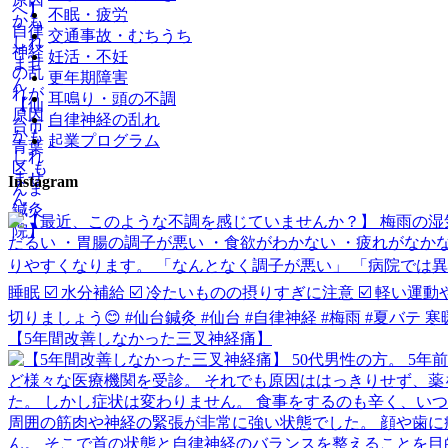
不眠・疲労
交通事故・むちうち
妊活・不妊
更年期障害
耳鳴り・頭の不調
自律神経の乱れ
起業プログラム
Instagram
【5年間改善しなかった三叉神経痛】