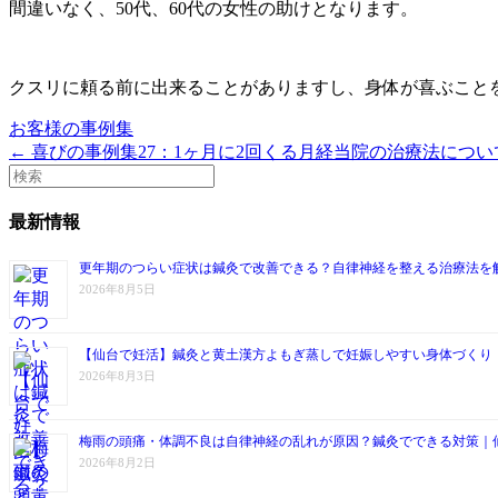
間違いなく、50代、60代の女性の助けとなります。
クスリに頼る前に出来ることがありますし、身体が喜ぶこと
お客様の事例集
← 喜びの事例集27：1ヶ月に2回くる月経
当院の治療法につい
最新情報
更年期のつらい症状は鍼灸で改善できる？自律神経を整える治療法を
2026年8月5日
【仙台で妊活】鍼灸と黄土漢方よもぎ蒸しで妊娠しやすい身体づくり
2026年8月3日
梅雨の頭痛・体調不良は自律神経の乱れが原因？鍼灸でできる対策｜
2026年8月2日