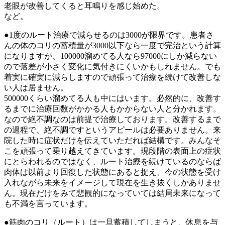
老眼が改善してくると耳鳴りを感じ始めた。
など。
●1度のルート治療で減らせるのは3000が限界です。患者さ
んの体のコリの蓄積量が3000以下なら一度で完治という計算
になりますが、100000溜めてる人なら97000にしか減らない
ので落差が小さく変化に気付きにくいかもしれません。でも
着実に確実に減らしますので頑張って治療を続けて改善しな
い人は居ません。
500000くらい溜めてる人も中にはいます。必然的に、改善す
るまでに治療回数がかかる人もかからない人と分かれます。
なので絶不調なのは前提で治療しております。改善するまで
の過程で、絶不調ですというアピールは必要ありません。来
院した時に症状だけを伝えていただれば結構です。みんなそ
こを頑張って乗り越えてきています。現段階の表面上の症状
にとらわれるのではなく、ルート治療を続けているのならば
肉体は以前より回復した状態にあると捉え、今の状態を受け
入れながら未来をイメージして現在を生き抜くしかありませ
ん。現在だけをみて悲観的になっていては結局未来になって
も不満を言っています。
●筋肉のコリ（ルート）は一旦蓄積してしまうと、休息を与