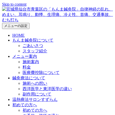
Skip to content
メニューの設定
HOME
もんま鍼灸院について
ごあいさつ
スタッフ紹介
メニュー案内
施術案内
料金
医療費控除について
鍼灸療法について
施術への想い
西洋医学と東洋医学の違い
副作用について
温熱療法サロンすずらん
初めての方へ
初めての方へ