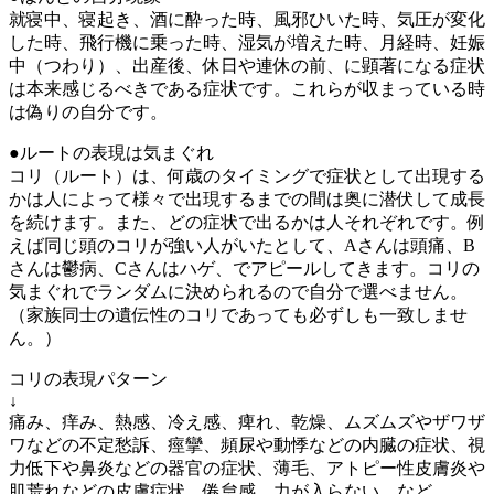
就寝中、寝起き、酒に酔った時、風邪ひいた時、気圧が変化
した時、飛行機に乗った時、湿気が増えた時、月経時、妊娠
中（つわり）、出産後、休日や連休の前、に顕著になる症状
は本来感じるべきである症状です。これらが収まっている時
は偽りの自分です。
●ルートの表現は気まぐれ
コリ（ルート）は、何歳のタイミングで症状として出現する
かは人によって様々で出現するまでの間は奥に潜伏して成長
を続けます。また、どの症状で出るかは人それぞれです。例
えば同じ頭のコリが強い人がいたとして、Aさんは頭痛、B
さんは鬱病、Cさんはハゲ、でアピールしてきます。コリの
気まぐれでランダムに決められるので自分で選べません。
（家族同士の遺伝性のコリであっても必ずしも一致しませ
ん。）
コリの表現パターン
↓
痛み、痒み、熱感、冷え感、痺れ、乾燥、ムズムズやザワザ
ワなどの不定愁訴、痙攣、頻尿や動悸などの内臓の症状、視
力低下や鼻炎などの器官の症状、薄毛、アトピー性皮膚炎や
肌荒れなどの皮膚症状、倦怠感、力が入らない、など。