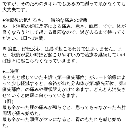
ですが、そのためのタオルでもあるので謝って頂かなくても
大丈夫です。
●治療後の気だるさ、一時的な痛みの増悪
ルート治療の好転反応による痛み、怠さ、眠気、です。体が
良くなろうとして起こる反応なので、過ぎ去るまで待ってく
ださい。1日〜1週間。
※ 瘀血、好転反応、は必ず起こるわけではありません。ま
た、状態が悪い時ほど起こりやすいので治療を継続していけ
ば徐々に起こらなくなっていきます。
●二時痛
もともと感じていた主訴（第一優先部位）がルート治療によ
って少し軽減すると、余裕が出た分肉体が第2優先部位、第3
優先部位、の痛みや症状訴えかけて来ます。どんどん消失さ
せていくと健康に向かっていきます。
（例）
最も辛かった腰の痛みが和らぐと、思ってもみなかった右肘
周辺が痛み始めた。
最も辛かった頭痛がマシになると、胃のもたれを感じ始め
た。