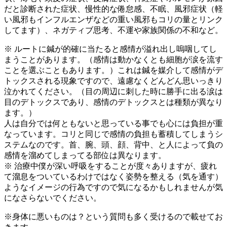
だと診断された症状、慢性的な倦怠感、不眠、風邪症状（軽
い風邪もインフルエンザなどの重い風邪もコリの量とリンク
してます）、ネガティブ思考、不運や家族関係の不和など。
※ ルートに鍼が的確に当たると感情が溢れ出し嗚咽してし
まうことがあります。（感情は動かなくとも細胞が涙を流す
ことを選ぶこともあります。）これは鍼を媒介して感情がデ
トックスされる現象ですので、遠慮なくどんどん思いっきり
泣かれてください。（目の周辺に刺した時に勝手に出る涙は
目のデトックスであり、感情のデトックスとは種類が異なり
ます。）
人は自分では何ともないと思っている事でも心には負担が重
なっています。コリと同じで感情の負担も蓄積してしまうシ
ステムなのです。首、腕、頭、顔、背中、と人によって負の
感情を溜めてしまってる部位は異なります。
※ 治療中僕が深い呼吸をすることが度々ありますが、疲れ
て溜息をついているわけではなく姿勢を整える（気を通す）
ようなイメージの行為ですので気になるかもしれませんが気
になさらないでください。
※身体に悪いものは？という質問も多く受けるので載せてお