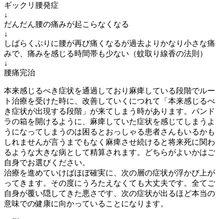
ギックリ腰発症
↓
だんだん腰の痛みが起こらなくなる
↓
しばらくぶりに腰が再び痛くなるが過去よりかなり小さな痛
みで、痛みを感じる時間帯も少ない（蚊取り線香の法則）
↓
腰痛完治
本来感じるべき症状を通過しており麻痺している段階でルー
ト治療を受けた時に、改善していくにつれて「本来感じるべ
き症状が出現する段階」が来てしまう時があります。パンド
ラの箱を開けるように、麻痺していた症状を感じてしまうよ
うになってしまうのは困るとおっしゃる患者さんもいるかも
しれませんが言うまでもなく麻痺させ続けると将来死に関わ
るような大きな病として精算されます。どちらがよいかはご
自身でお選びください。
治療を進めていけばほぼ確実に、次の層の症状が浮かび上が
ってきます。その度にうろたえなくても大丈夫です。全てご
自身が覆い隠してきた悪さです、次の症状が出るほど本当の
意味での健康に向かっていることになります。