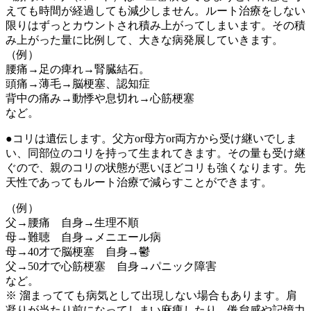
えても時間が経過しても減少しません。ルート治療をしない
限りはずっとカウントされ積み上がってしまいます。その積
み上がった量に比例して、大きな病発展していきます。
（例）
腰痛→足の痺れ→腎臓結石。
頭痛→薄毛→脳梗塞、認知症
背中の痛み→動悸や息切れ→心筋梗塞
など。
●コリは遺伝します。父方or母方or両方から受け継いでしま
い、同部位のコリを持って生まれてきます。その量も受け継
ぐので、親のコリの状態が悪いほどコリも強くなります。先
天性であってもルート治療で減らすことができます。
（例）
父→腰痛 自身→生理不順
母→難聴 自身→メニエール病
母→40才で脳梗塞 自身→鬱
父→50才で心筋梗塞 自身→パニック障害
など。
※ 溜まってても病気として出現しない場合もあります。肩
凝りが当たり前になってしまい麻痺したり、倦怠感や記憶力