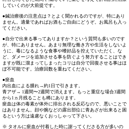
していくのが大前提です。
●鍼治療後の注意点は？とよく聞かれるのですが、特にあり
ません。適量であればお酒もご自由にどうぞ。お風呂も入っ
てください。
●自分で出来る事ってありますか？という質問も多いのです
が、特にありません。あまり無理な働き方や生活をしないよ
うに、毒になるような食事や嗜好品を控えていただく、な
ど、ダメージを追加させる事を防ぐよう努力することはでき
ますが既に溜まってしまったコリは自分で回復させる事はほ
ぼ不可能です。治療回数を重ねてください。
●瘀血
内出血による腫れ→約1日で引きます。
青アザ→ 1週間〜2週間で消えます。もっと重症な場合3週間
から1ヵ月残ることも稀にあります。
瘀血は体の毒素が体外に排出される反応なので、悪いことで
はありません。顔や腕などの露出部位に青あざが出来ると困
るという方は遠慮なくおっしゃって下さい。
※ タオルに瘀血が付着した時に謝ってくださる方が多いの