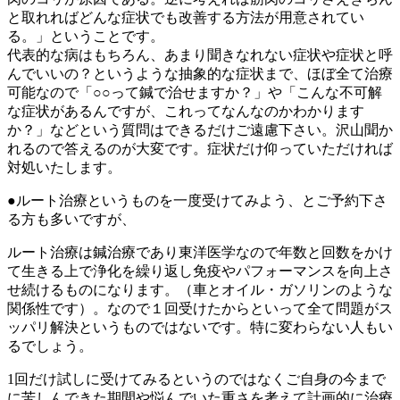
と取れればどんな症状でも改善する方法が用意されてい
る。」ということです。
代表的な病はもちろん、あまり聞きなれない症状や症状と呼
んでいいの？というような抽象的な症状まで、ほぼ全て治療
可能なので「○○って鍼で治せますか？」や「こんな不可解
な症状があるんですが、これってなんなのかわかります
か？」などという質問はできるだけご遠慮下さい。沢山聞か
れるので答えるのが大変です。症状だけ仰っていただければ
対処いたします。
●ルート治療というものを一度受けてみよう、とご予約下さ
る方も多いですが、
ルート治療は鍼治療であり東洋医学なので年数と回数をかけ
て生きる上で浄化を繰り返し免疫やパフォーマンスを向上さ
せ続けるものになります。（車とオイル・ガソリンのような
関係性です）。なので１回受けたからといって全て問題がス
ッパリ解決というものではないです。特に変わらない人もい
るでしょう。
1回だけ試しに受けてみるというのではなくご自身の今まで
に苦しんできた期間や悩んでいた重さを考えて計画的に治療