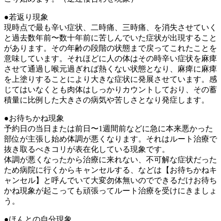
●若返り現象
現時点で最も辛い症状、二時痛、三時痛、を消失させていく
と過去数年前〜数十年前に苦しんでいた症状が出現すること
があります。その年齢の段階の状態まで戻ってこれたことを
意味しています。それほどに人の体はその時辛い症状を麻痺
させて通過し喉元過ぎれば熱くない状態となり、麻痺に麻痺
を上塗りすることにより大きな症状に発展させています。感
じてはいなくとも肉体はしっかりカウントしており、その蓄
積量に比例した大きさの病気や苦しさとなり発症します。
●お待ちかね現象
予約日の当日または前日〜1週間前などに急に本来悪かった
部位が主張し始め体調が悪くなります。それはルート治療で
抜き取るべきコリが表在化している現象です。
体調が悪くなったから治療に来れない、不可解な症状だった
ため病院に行くからキャンセルする、などは【お待ちかねキ
ャンセル】と呼んでいて大変勿体無いのでできるだけお待ち
かね現象が起こっても頑張ってルート治療を受けにきましょ
う。
●ほんとの自分現象