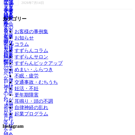
2026年7月14日
カテゴリー
お客様の事例集
お知らせ
コラム
すずらんコラム
すずらんサロン
すずらんピックアップ
めまい・ふらつき
不眠・疲労
交通事故・むちうち
妊活・不妊
更年期障害
耳鳴り・頭の不調
自律神経の乱れ
起業プログラム
Instagram