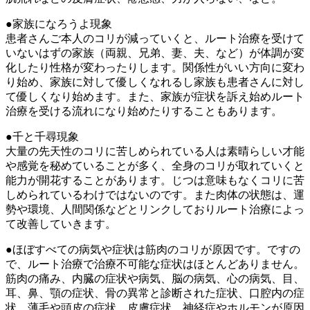
●家族になろうよ現象
患者さんご本人のコリが減っていくと、ルート治療を受けて
いないはずの家族（両親、兄弟、妻、夫、など）が体調が変
化したり性格が変わったりします。関係性がいい方向に変わ
り始め、家族に対して優しくなれるし家族も患者さんに対し
て優しくなり始めます。また、家族が症状を訴え始めルート
治療を受ける流れになり始めたりすることもあります。
●千と千尋現象
大量の先天性のコリに苦しめられている人は素晴らしい才能
や感覚を秘めていることが多く、全身のコリが取れていくと
能力が開花することがあります。じつは意味もなくコリに苦
しめられているわけではないのです。また肉体の状態は、運
勢や環境、人間関係などとリンクしておりルート治療によっ
て改善していきます。
●ほぼすべての病気や症状は筋肉のコリが原因です。ですの
で、ルート治療で治療不可能な症状はほとんどありません。
筋肉の痛み、内臓の症状や病気、脳の病気、心の病気、目、
耳、鼻、顎の症状、骨の異常と診断された症状、口腔内の症
状、薄毛や頭皮の症状、皮膚症状、神経症やホルモンが原因