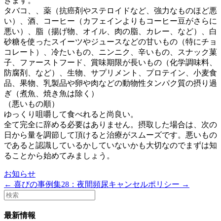
きます。
タバコ、、薬（抗癌剤やステロイドなど、強力なものほど悪
い）、酒、コーヒー（カフェインよりもコーヒー豆がさらに
悪い）、脂（揚げ物、オイル、肉の脂、カレー、など）、白
砂糖を使ったスイーツやジュースなどの甘いもの（特にチョ
コレート）、冷たいもの、ニンニク、辛いもの、スナック菓
子、ファーストフード、賞味期限が長いもの（化学調味料、
防腐剤、など）、生物、サプリメント、プロテイン、小麦食
品、果物、乳製品や卵や肉などの動物性タンパク質の摂り過
ぎ（煮魚、焼き魚は除く）
（悪いもの順）
ゆっくり咀嚼して食べれると尚良い。
全て完全に辞める必要はありません。摂取した場合は、次の
日から量を調節して頂けると治療がスムーズです。悪いもの
であると認識しているかしていないかも大切なのでまずは知
ることから始めてみましょう。
お知らせ
← 喜びの事例集28：夜間頻尿
キャンセルポリシー →
最新情報