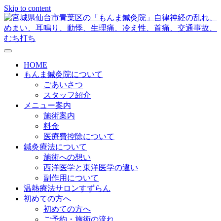
Skip to content
メニューの設定
HOME
もんま鍼灸院について
ごあいさつ
スタッフ紹介
メニュー案内
施術案内
料金
医療費控除について
鍼灸療法について
施術への想い
西洋医学と東洋医学の違い
副作用について
温熱療法サロンすずらん
初めての方へ
初めての方へ
ご予約・施術の流れ