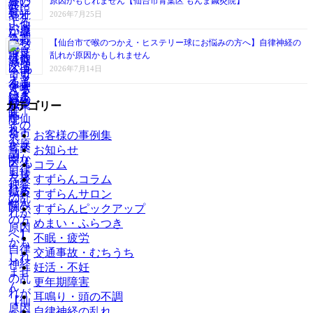
原因かもしれません【仙台市青葉区 もんま鍼灸院】
2026年7月25日
【仙台市で喉のつかえ・ヒステリー球にお悩みの方へ】自律神経の
乱れが原因かもしれません
2026年7月14日
カテゴリー
お客様の事例集
お知らせ
コラム
すずらんコラム
すずらんサロン
すずらんピックアップ
めまい・ふらつき
不眠・疲労
交通事故・むちうち
妊活・不妊
更年期障害
耳鳴り・頭の不調
自律神経の乱れ