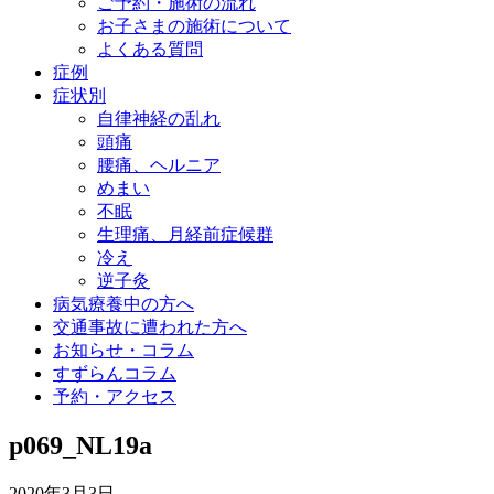
ご予約・施術の流れ
お子さまの施術について
よくある質問
症例
症状別
自律神経の乱れ
頭痛
腰痛、ヘルニア
めまい
不眠
生理痛、月経前症候群
冷え
逆子灸
病気療養中の方へ
交通事故に遭われた方へ
お知らせ・コラム
すずらんコラム
予約・アクセス
p069_NL19a
2020年3月3日