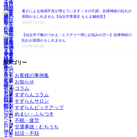
暑さによる体調不良が増えています｜その不調、自律神経の乱れが
原因かもしれません【仙台市青葉区 もんま鍼灸院】
2026年7月25日
【仙台市で喉のつかえ・ヒステリー球にお悩みの方へ】自律神経の
乱れが原因かもしれません
2026年7月14日
カテゴリー
お客様の事例集
お知らせ
コラム
すずらんコラム
すずらんサロン
すずらんピックアップ
めまい・ふらつき
不眠・疲労
交通事故・むちうち
妊活・不妊