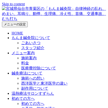
Skip to content
メニューの設定
HOME
もんま鍼灸院について
ごあいさつ
スタッフ紹介
メニュー案内
施術案内
料金
医療費控除について
鍼灸療法について
施術への想い
西洋医学と東洋医学の違い
副作用について
温熱療法サロンすずらん
初めての方へ
初めての方へ