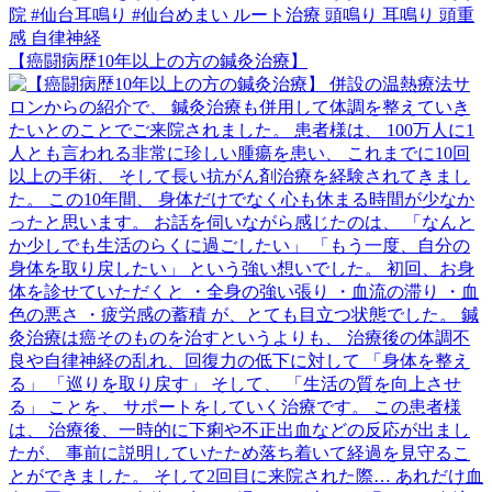
【癌闘病歴10年以上の方の鍼灸治療】