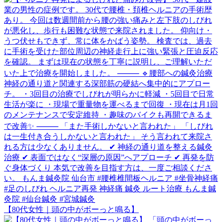
【80代女性｜頭の中がボーっと鳴る】