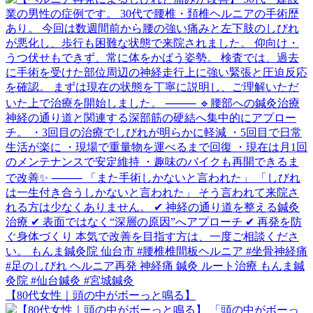
【80代女性｜頭の中がボーっと鳴る】