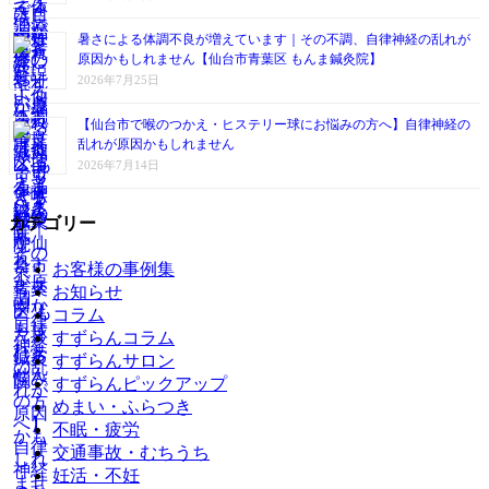
暑さによる体調不良が増えています｜その不調、自律神経の乱れが
原因かもしれません【仙台市青葉区 もんま鍼灸院】
2026年7月25日
【仙台市で喉のつかえ・ヒステリー球にお悩みの方へ】自律神経の
乱れが原因かもしれません
2026年7月14日
カテゴリー
お客様の事例集
お知らせ
コラム
すずらんコラム
すずらんサロン
すずらんピックアップ
めまい・ふらつき
不眠・疲労
交通事故・むちうち
妊活・不妊