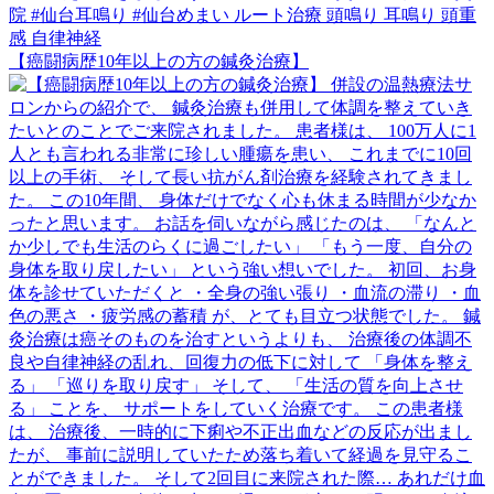
【癌闘病歴10年以上の方の鍼灸治療】