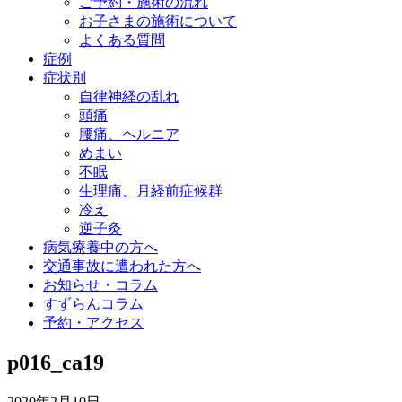
ご予約・施術の流れ
お子さまの施術について
よくある質問
症例
症状別
自律神経の乱れ
頭痛
腰痛、ヘルニア
めまい
不眠
生理痛、月経前症候群
冷え
逆子灸
病気療養中の方へ
交通事故に遭われた方へ
お知らせ・コラム
すずらんコラム
予約・アクセス
p016_ca19
2020年2月10日