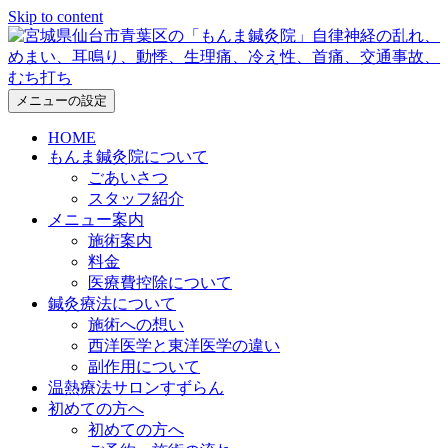
Skip to content
メニューの設定
HOME
もんま鍼灸院について
ごあいさつ
スタッフ紹介
メニュー案内
施術案内
料金
医療費控除について
鍼灸療法について
施術への想い
西洋医学と東洋医学の違い
副作用について
温熱療法サロンすずらん
初めての方へ
初めての方へ