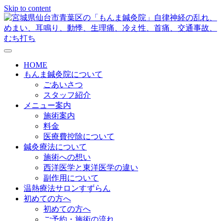
Skip to content
メニューの設定
HOME
もんま鍼灸院について
ごあいさつ
スタッフ紹介
メニュー案内
施術案内
料金
医療費控除について
鍼灸療法について
施術への想い
西洋医学と東洋医学の違い
副作用について
温熱療法サロンすずらん
初めての方へ
初めての方へ
ご予約・施術の流れ