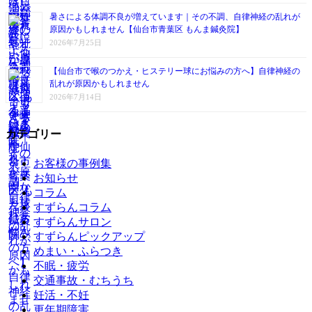
暑さによる体調不良が増えています｜その不調、自律神経の乱れが
原因かもしれません【仙台市青葉区 もんま鍼灸院】
2026年7月25日
【仙台市で喉のつかえ・ヒステリー球にお悩みの方へ】自律神経の
乱れが原因かもしれません
2026年7月14日
カテゴリー
お客様の事例集
お知らせ
コラム
すずらんコラム
すずらんサロン
すずらんピックアップ
めまい・ふらつき
不眠・疲労
交通事故・むちうち
妊活・不妊
更年期障害