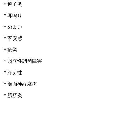
＊逆子灸
＊耳鳴り
＊めまい
＊不安感
＊疲労
＊起立性調節障害
＊冷え性
＊顔面神経麻痺
＊膀胱炎