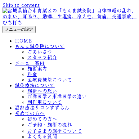
Skip to content
メニューの設定
HOME
もんま鍼灸院について
ごあいさつ
スタッフ紹介
メニュー案内
施術案内
料金
医療費控除について
鍼灸療法について
施術への想い
西洋医学と東洋医学の違い
副作用について
温熱療法サロンすずらん
初めての方へ
初めての方へ
ご予約・施術の流れ
お子さまの施術について
よくある質問