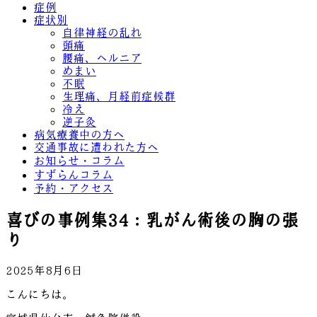
症例
症状別
自律神経の乱れ
頭痛
腰痛、ヘルニア
めまい
不眠
生理痛、月経前症候群
冷え
逆子灸
病気療養中の方へ
交通事故に遭われた方へ
お知らせ・コラム
すずらんコラム
予約・アクセス
喜びの事例集34：乳がん術後の胸の張
り
2025年8月6日
こんにちは。