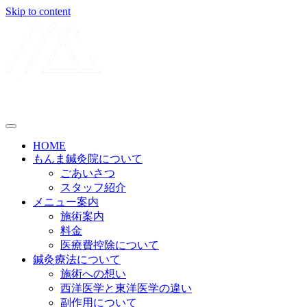
Skip to content
メニューの設定
HOME
もんま鍼灸院について
ごあいさつ
スタッフ紹介
メニュー案内
施術案内
料金
医療費控除について
鍼灸療法について
施術への想い
西洋医学と東洋医学の違い
副作用について