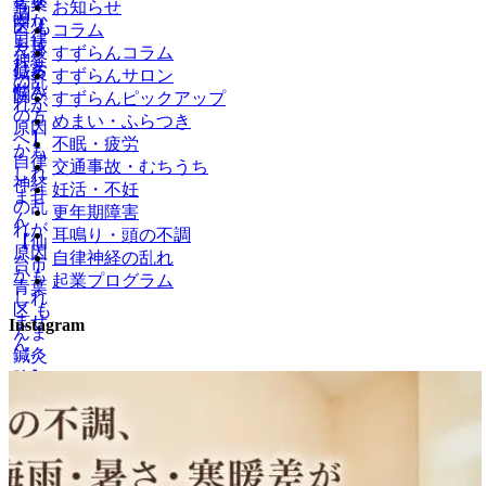
お知らせ
コラム
すずらんコラム
すずらんサロン
すずらんピックアップ
めまい・ふらつき
不眠・疲労
交通事故・むちうち
妊活・不妊
更年期障害
耳鳴り・頭の不調
自律神経の乱れ
起業プログラム
Instagram