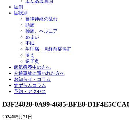
よくある質問
症例
症状別
自律神経の乱れ
頭痛
腰痛、ヘルニア
めまい
不眠
生理痛、月経前症候群
冷え
逆子灸
病気療養中の方へ
交通事故に遭われた方へ
お知らせ・コラム
すずらんコラム
予約・アクセス
D3F24828-0A99-4685-BFE8-D1F4E5CCA0
2024年5月21日