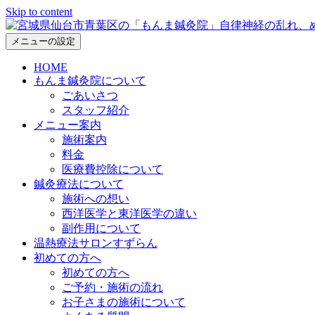
Skip to content
メニューの設定
HOME
もんま鍼灸院について
ごあいさつ
スタッフ紹介
メニュー案内
施術案内
料金
医療費控除について
鍼灸療法について
施術への想い
西洋医学と東洋医学の違い
副作用について
温熱療法サロンすずらん
初めての方へ
初めての方へ
ご予約・施術の流れ
お子さまの施術について