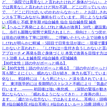
【80代女性｜頭の中がボーっと鳴る】