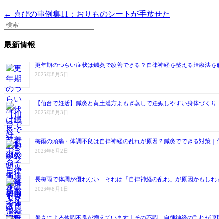
← 喜びの事例集11：おりものシートが手放せた
最新情報
更年期のつらい症状は鍼灸で改善できる？自律神経を整える治療法を
2026年8月5日
【仙台で妊活】鍼灸と黄土漢方よもぎ蒸しで妊娠しやすい身体づくり
2026年8月3日
梅雨の頭痛・体調不良は自律神経の乱れが原因？鍼灸でできる対策｜
2026年8月2日
長梅雨で体調が優れない…それは「自律神経の乱れ」が原因かもしれ
2026年8月1日
暑さによる体調不良が増えています｜その不調、自律神経の乱れが原