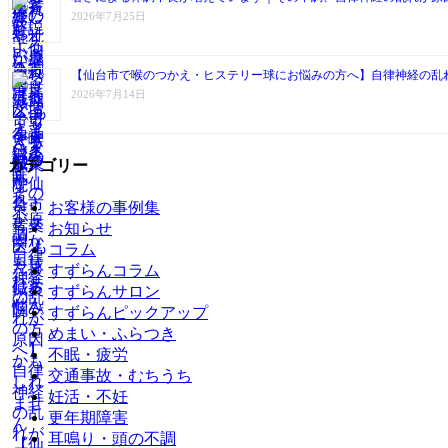
2026年7月25日
【仙台市で喉のつかえ・ヒステリー球にお悩みの方へ】自律神経の乱
2026年7月14日
カテゴリー
お客様の事例集
お知らせ
コラム
すずらんコラム
すずらんサロン
すずらんピックアップ
めまい・ふらつき
不眠・疲労
交通事故・むちうち
妊活・不妊
更年期障害
耳鳴り・頭の不調