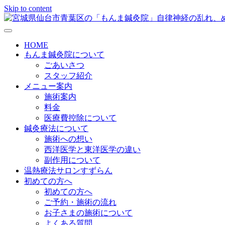
Skip to content
メニューの設定
HOME
もんま鍼灸院について
ごあいさつ
スタッフ紹介
メニュー案内
施術案内
料金
医療費控除について
鍼灸療法について
施術への想い
西洋医学と東洋医学の違い
副作用について
温熱療法サロンすずらん
初めての方へ
初めての方へ
ご予約・施術の流れ
お子さまの施術について
よくある質問