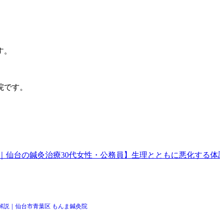
す。
院です。
｜仙台の鍼灸治療
30代女性・公務員】生理とともに悪化する体
解説｜仙台市青葉区 もんま鍼灸院