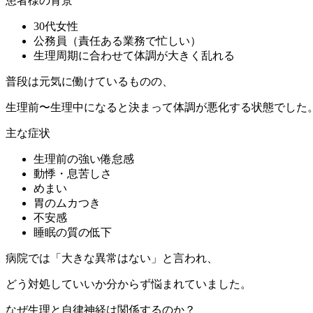
患者様の背景
30代女性
公務員（責任ある業務で忙しい）
生理周期に合わせて体調が大きく乱れる
普段は元気に働けているものの、
生理前〜生理中になると決まって体調が悪化する状態でした
主な症状
生理前の強い倦怠感
動悸・息苦しさ
めまい
胃のムカつき
不安感
睡眠の質の低下
病院では「大きな異常はない」と言われ、
どう対処していいか分からず悩まれていました。
なぜ生理と自律神経は関係するのか？