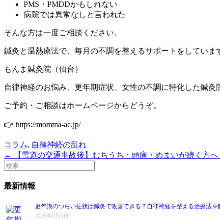
PMS・PMDDかもしれない
病院では異常なしと言われた
そんな方は一度ご相談ください。
鍼灸と温熱療法で、毎月の不調を整えるサポートをしていま
もんま鍼灸院（仙台）
自律神経のお悩み、更年期症状、女性の不調に特化した鍼灸
ご予約・ご相談はホームページからどうぞ。
👉 https://momma-ac.jp/
コラム
,
自律神経の乱れ
← 【雪道の交通事故後】むちうち・頭痛・めまいが続く方へ
最新情報
更年期のつらい症状は鍼灸で改善できる？自律神経を整える治療法を
2026年8月5日