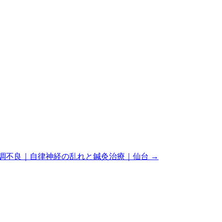
調不良｜自律神経の乱れと鍼灸治療｜仙台 →