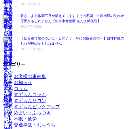
2026年8月1日
暑さによる体調不良が増えています｜その不調、自律神経の乱れが
原因かもしれません【仙台市青葉区 もんま鍼灸院】
2026年7月25日
【仙台市で喉のつかえ・ヒステリー球にお悩みの方へ】自律神経の
乱れが原因かもしれません
2026年7月14日
カテゴリー
お客様の事例集
お知らせ
コラム
すずらんコラム
すずらんサロン
すずらんピックアップ
めまい・ふらつき
不眠・疲労
交通事故・むちうち