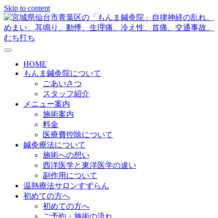
Skip to content
メニューの設定
HOME
もんま鍼灸院について
ごあいさつ
スタッフ紹介
メニュー案内
施術案内
料金
医療費控除について
鍼灸療法について
施術への想い
西洋医学と東洋医学の違い
副作用について
温熱療法サロンすずらん
初めての方へ
初めての方へ
ご予約・施術の流れ