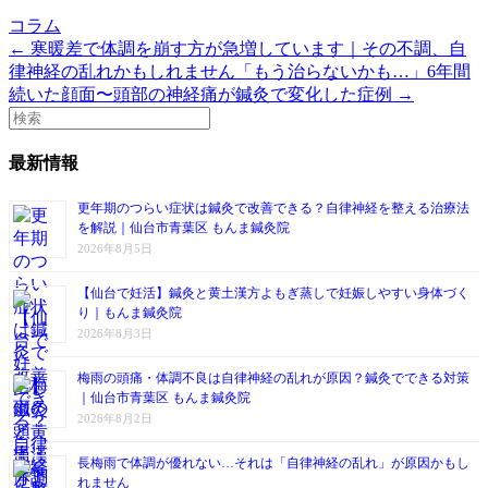
コラム
← 寒暖差で体調を崩す方が急増しています｜その不調、自
律神経の乱れかもしれません
「もう治らないかも…」6年間
続いた顔面〜頭部の神経痛が鍼灸で変化した症例 →
最新情報
更年期のつらい症状は鍼灸で改善できる？自律神経を整える治療法
を解説｜仙台市青葉区 もんま鍼灸院
2026年8月5日
【仙台で妊活】鍼灸と黄土漢方よもぎ蒸しで妊娠しやすい身体づく
り｜もんま鍼灸院
2026年8月3日
梅雨の頭痛・体調不良は自律神経の乱れが原因？鍼灸でできる対策
｜仙台市青葉区 もんま鍼灸院
2026年8月2日
長梅雨で体調が優れない…それは「自律神経の乱れ」が原因かもし
れません