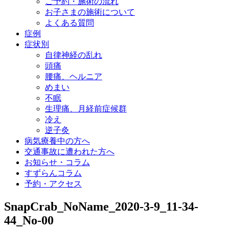
ご予約・施術の流れ
お子さまの施術について
よくある質問
症例
症状別
自律神経の乱れ
頭痛
腰痛、ヘルニア
めまい
不眠
生理痛、月経前症候群
冷え
逆子灸
病気療養中の方へ
交通事故に遭われた方へ
お知らせ・コラム
すずらんコラム
予約・アクセス
SnapCrab_NoName_2020-3-9_11-34-
44_No-00