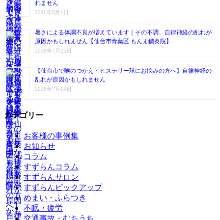
れません
2026年8月1日
暑さによる体調不良が増えています｜その不調、自律神経の乱れが
原因かもしれません【仙台市青葉区 もんま鍼灸院】
2026年7月25日
【仙台市で喉のつかえ・ヒステリー球にお悩みの方へ】自律神経の
乱れが原因かもしれません
2026年7月14日
カテゴリー
お客様の事例集
お知らせ
コラム
すずらんコラム
すずらんサロン
すずらんピックアップ
めまい・ふらつき
不眠・疲労
交通事故・むちうち