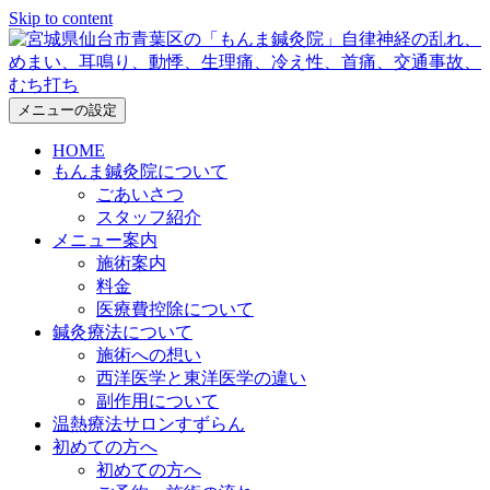
Skip to content
メニューの設定
HOME
もんま鍼灸院について
ごあいさつ
スタッフ紹介
メニュー案内
施術案内
料金
医療費控除について
鍼灸療法について
施術への想い
西洋医学と東洋医学の違い
副作用について
温熱療法サロンすずらん
初めての方へ
初めての方へ