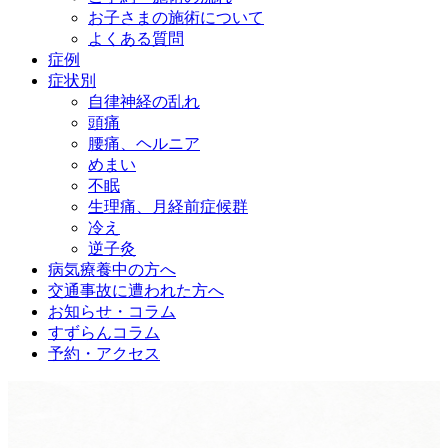
お子さまの施術について
よくある質問
症例
症状別
自律神経の乱れ
頭痛
腰痛、ヘルニア
めまい
不眠
生理痛、月経前症候群
冷え
逆子灸
病気療養中の方へ
交通事故に遭われた方へ
お知らせ・コラム
すずらんコラム
予約・アクセス