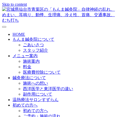
Skip to content
メニューの設定
HOME
もんま鍼灸院について
ごあいさつ
スタッフ紹介
メニュー案内
施術案内
料金
医療費控除について
鍼灸療法について
施術への想い
西洋医学と東洋医学の違い
副作用について
温熱療法サロンすずらん
初めての方へ
初めての方へ
ご予約・施術の流れ