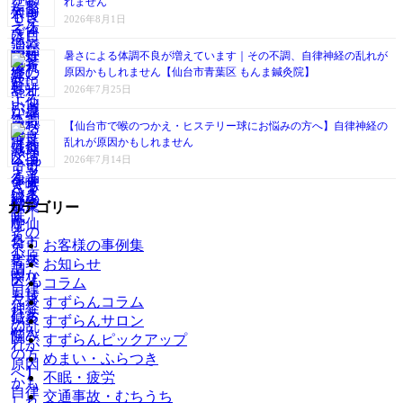
れません
2026年8月1日
暑さによる体調不良が増えています｜その不調、自律神経の乱れが
原因かもしれません【仙台市青葉区 もんま鍼灸院】
2026年7月25日
【仙台市で喉のつかえ・ヒステリー球にお悩みの方へ】自律神経の
乱れが原因かもしれません
2026年7月14日
カテゴリー
お客様の事例集
お知らせ
コラム
すずらんコラム
すずらんサロン
すずらんピックアップ
めまい・ふらつき
不眠・疲労
交通事故・むちうち