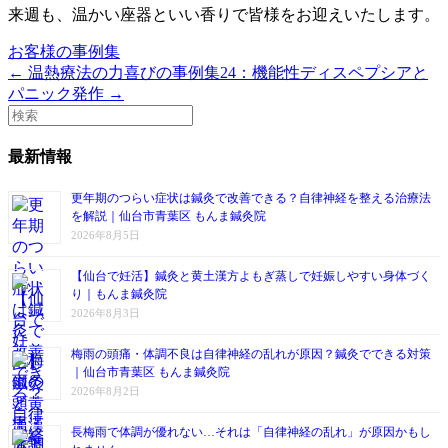
来週も、温かい座器といい香りで皆様をお迎えいたします。
お客様の事例集
← 温熱療法の力
喜びの事例集24：機能性ディスペプシアと
パニック発作 →
最新情報
更年期のつらい症状は鍼灸で改善できる？自律神経を整える治療法
を解説｜仙台市青葉区 もんま鍼灸院
2026年8月5日
【仙台で妊活】鍼灸と黄土漢方よもぎ蒸しで妊娠しやすい身体づく
り｜もんま鍼灸院
2026年8月3日
梅雨の頭痛・体調不良は自律神経の乱れが原因？鍼灸でできる対策
｜仙台市青葉区 もんま鍼灸院
2026年8月2日
長梅雨で体調が優れない…それは「自律神経の乱れ」が原因かもし