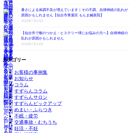
暑さによる体調不良が増えています｜その不調、自律神経の乱れが
原因かもしれません【仙台市青葉区 もんま鍼灸院】
2026年7月25日
【仙台市で喉のつかえ・ヒステリー球にお悩みの方へ】自律神経の
乱れが原因かもしれません
2026年7月14日
カテゴリー
お客様の事例集
お知らせ
コラム
すずらんコラム
すずらんサロン
すずらんピックアップ
めまい・ふらつき
不眠・疲労
交通事故・むちうち
妊活・不妊