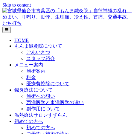
Skip to content
メ
ニ
HOME
ュ
もんま鍼灸院について
ー
の
ごあいさつ
設
スタッフ紹介
定
メニュー案内
施術案内
料金
医療費控除について
鍼灸療法について
施術への想い
西洋医学と東洋医学の違い
副作用について
温熱療法サロンすずらん
初めての方へ
初めての方へ
ご予約・施術の流れ