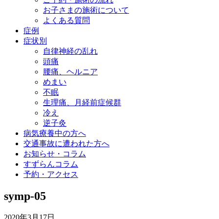
お子さまの施術について
よくある質問
症例
症状別
自律神経の乱れ
頭痛
腰痛、ヘルニア
めまい
不眠
生理痛、月経前症候群
冷え
逆子灸
病気療養中の方へ
交通事故に遭われた方へ
お知らせ・コラム
すずらんコラム
予約・アクセス
symp-05
2020年3月17日