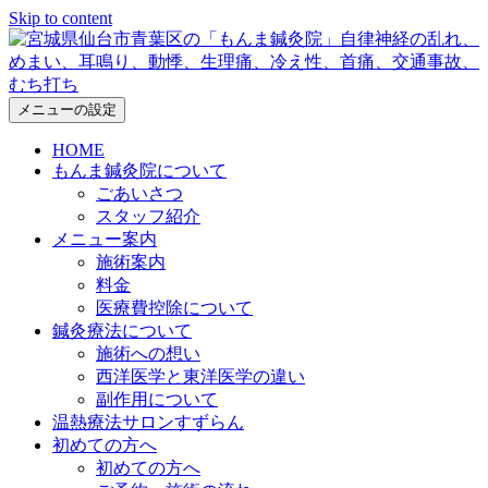
Skip to content
メニューの設定
HOME
もんま鍼灸院について
ごあいさつ
スタッフ紹介
メニュー案内
施術案内
料金
医療費控除について
鍼灸療法について
施術への想い
西洋医学と東洋医学の違い
副作用について
温熱療法サロンすずらん
初めての方へ
初めての方へ