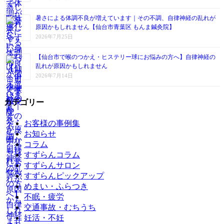
暑さによる体調不良が増えています｜その不調、自律神経の乱れが
原因かもしれません【仙台市青葉区 もんま鍼灸院】
2026年7月25日
【仙台市で喉のつかえ・ヒステリー球にお悩みの方へ】自律神経の
乱れが原因かもしれません
2026年7月14日
カテゴリー
お客様の事例集
お知らせ
コラム
すずらんコラム
すずらんサロン
すずらんピックアップ
めまい・ふらつき
不眠・疲労
交通事故・むちうち
妊活・不妊