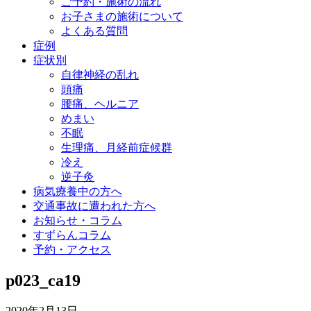
ご予約・施術の流れ
お子さまの施術について
よくある質問
症例
症状別
自律神経の乱れ
頭痛
腰痛、ヘルニア
めまい
不眠
生理痛、月経前症候群
冷え
逆子灸
病気療養中の方へ
交通事故に遭われた方へ
お知らせ・コラム
すずらんコラム
予約・アクセス
p023_ca19
2020年2月13日