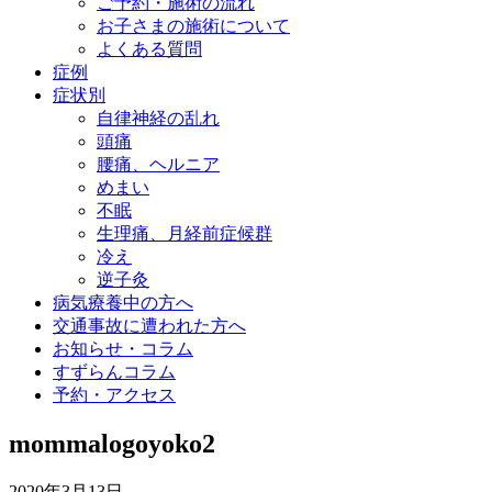
ご予約・施術の流れ
お子さまの施術について
よくある質問
症例
症状別
自律神経の乱れ
頭痛
腰痛、ヘルニア
めまい
不眠
生理痛、月経前症候群
冷え
逆子灸
病気療養中の方へ
交通事故に遭われた方へ
お知らせ・コラム
すずらんコラム
予約・アクセス
mommalogoyoko2
2020年3月13日