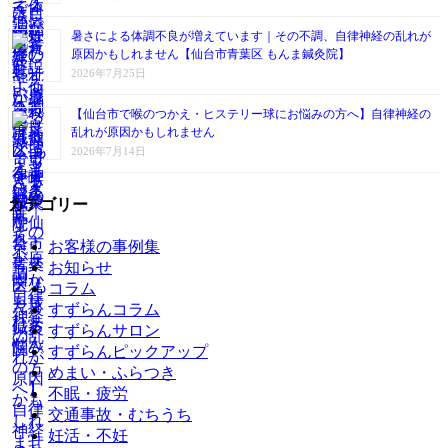
暑さによる体調不良が増えています｜その不調、自律神経の乱れが
原因かもしれません【仙台市青葉区 もんま鍼灸院】
2026年7月25日
【仙台市で喉のつかえ・ヒステリー球にお悩みの方へ】自律神経の
乱れが原因かもしれません
2026年7月14日
カテゴリー
お客様の事例集
お知らせ
コラム
すずらんコラム
すずらんサロン
すずらんピックアップ
めまい・ふらつき
不眠・疲労
交通事故・むちうち
妊活・不妊