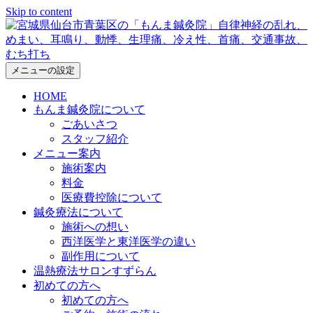
Skip to content
メニューの設定
HOME
もんま鍼灸院について
ごあいさつ
スタッフ紹介
メニュー案内
施術案内
料金
医療費控除について
鍼灸療法について
施術への想い
西洋医学と東洋医学の違い
副作用について
温熱療法サロンすずらん
初めての方へ
初めての方へ