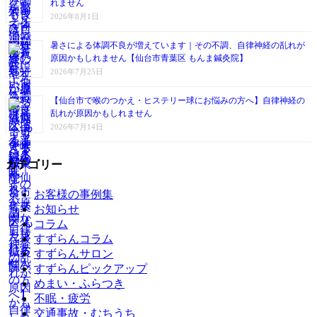
れません
2026年8月1日
暑さによる体調不良が増えています｜その不調、自律神経の乱れが
原因かもしれません【仙台市青葉区 もんま鍼灸院】
2026年7月25日
【仙台市で喉のつかえ・ヒステリー球にお悩みの方へ】自律神経の
乱れが原因かもしれません
2026年7月14日
カテゴリー
お客様の事例集
お知らせ
コラム
すずらんコラム
すずらんサロン
すずらんピックアップ
めまい・ふらつき
不眠・疲労
交通事故・むちうち