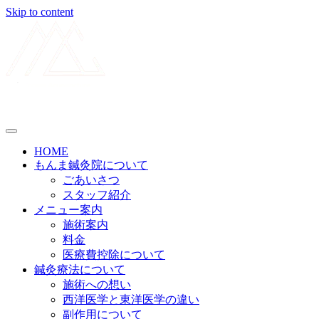
Skip to content
メニューの設定
HOME
もんま鍼灸院について
ごあいさつ
スタッフ紹介
メニュー案内
施術案内
料金
医療費控除について
鍼灸療法について
施術への想い
西洋医学と東洋医学の違い
副作用について