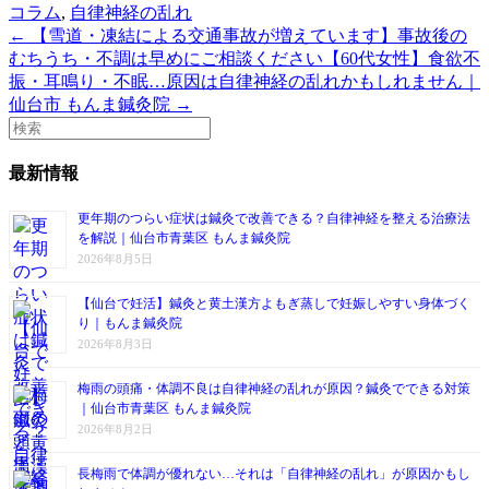
コラム
,
自律神経の乱れ
← 【雪道・凍結による交通事故が増えています】事故後の
むちうち・不調は早めにご相談ください
【60代女性】食欲不
振・耳鳴り・不眠…原因は自律神経の乱れかもしれません｜
仙台市 もんま鍼灸院 →
最新情報
更年期のつらい症状は鍼灸で改善できる？自律神経を整える治療法
を解説｜仙台市青葉区 もんま鍼灸院
2026年8月5日
【仙台で妊活】鍼灸と黄土漢方よもぎ蒸しで妊娠しやすい身体づく
り｜もんま鍼灸院
2026年8月3日
梅雨の頭痛・体調不良は自律神経の乱れが原因？鍼灸でできる対策
｜仙台市青葉区 もんま鍼灸院
2026年8月2日
長梅雨で体調が優れない…それは「自律神経の乱れ」が原因かもし