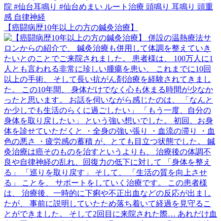
【癌闘病歴10年以上の方の鍼灸治療】