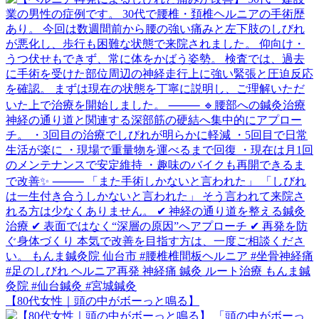
【80代女性｜頭の中がボーっと鳴る】