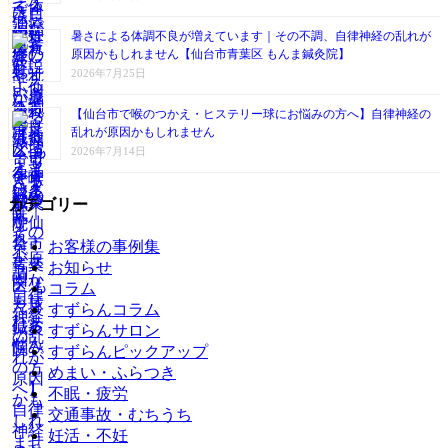
暑さによる体調不良が増えています｜その不調、自律神経の乱れが
原因かもしれません【仙台市青葉区 もんま鍼灸院】
2026年7月25日
【仙台市で喉のつかえ・ヒステリー球にお悩みの方へ】自律神経の
乱れが原因かもしれません
2026年7月14日
カテゴリー
お客様の事例集
お知らせ
コラム
すずらんコラム
すずらんサロン
すずらんピックアップ
めまい・ふらつき
不眠・疲労
交通事故・むちうち
妊活・不妊