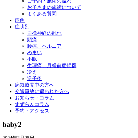
ご予約・施術の流れ
お子さまの施術について
よくある質問
症例
症状別
自律神経の乱れ
頭痛
腰痛、ヘルニア
めまい
不眠
生理痛、月経前症候群
冷え
逆子灸
病気療養中の方へ
交通事故に遭われた方へ
お知らせ・コラム
すずらんコラム
予約・アクセス
baby2
2024年3月25日