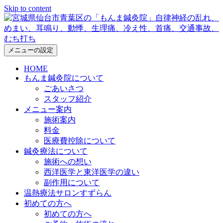
Skip to content
メニューの設定
HOME
もんま鍼灸院について
ごあいさつ
スタッフ紹介
メニュー案内
施術案内
料金
医療費控除について
鍼灸療法について
施術への想い
西洋医学と東洋医学の違い
副作用について
温熱療法サロンすずらん
初めての方へ
初めての方へ