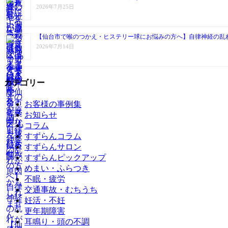
2026年7月25日
【仙台市で喉のつかえ・ヒステリー球にお悩みの方へ】自律神経の乱
2026年7月14日
カテゴリー
お客様の事例集
お知らせ
コラム
すずらんコラム
すずらんサロン
すずらんピックアップ
めまい・ふらつき
不眠・疲労
交通事故・むちうち
妊活・不妊
更年期障害
耳鳴り・頭の不調