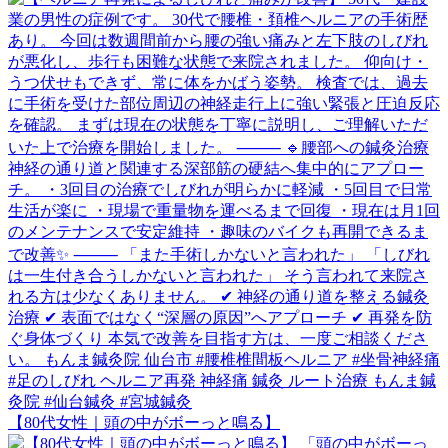
【80代女性｜頭の中がボーっと鳴る】