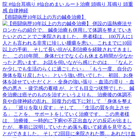
【癌闘病歴10年以上の方の鍼灸治療】