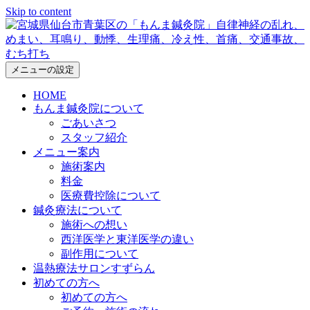
Skip to content
メニューの設定
HOME
もんま鍼灸院について
ごあいさつ
スタッフ紹介
メニュー案内
施術案内
料金
医療費控除について
鍼灸療法について
施術への想い
西洋医学と東洋医学の違い
副作用について
温熱療法サロンすずらん
初めての方へ
初めての方へ