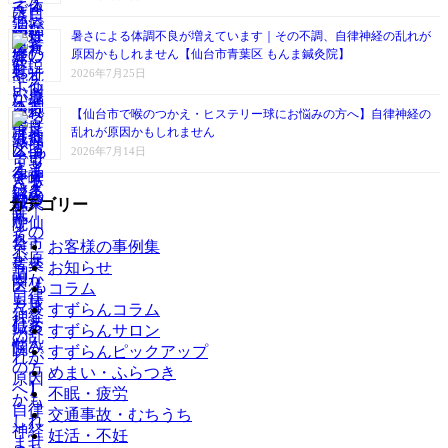
暑さによる体調不良が増えています｜その不調、自律神経の乱れが
原因かもしれません【仙台市青葉区 もんま鍼灸院】
2026年7月25日
【仙台市で喉のつかえ・ヒステリー球にお悩みの方へ】自律神経の
乱れが原因かもしれません
2026年7月14日
カテゴリー
お客様の事例集
お知らせ
コラム
すずらんコラム
すずらんサロン
すずらんピックアップ
めまい・ふらつき
不眠・疲労
交通事故・むちうち
妊活・不妊