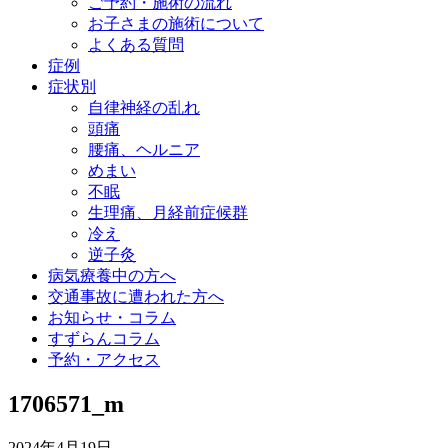
ご予約・施術の流れ
お子さまの施術について
よくある質問
症例
症状別
自律神経の乱れ
頭痛
腰痛、ヘルニア
めまい
不眠
生理痛、月経前症候群
冷え
逆子灸
病気療養中の方へ
交通事故に遭われた方へ
お知らせ・コラム
すずらんコラム
予約・アクセス
1706571_m
2024年4月19日