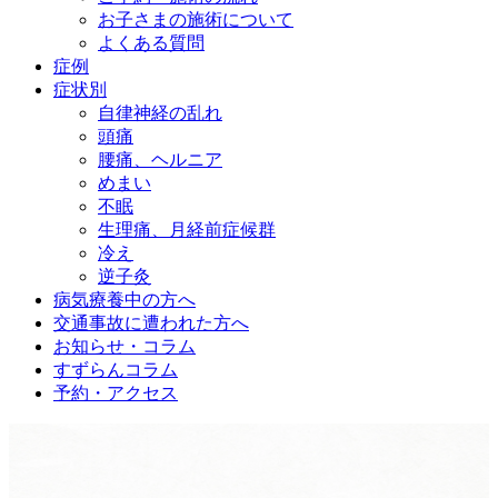
お子さまの施術について
よくある質問
症例
症状別
自律神経の乱れ
頭痛
腰痛、ヘルニア
めまい
不眠
生理痛、月経前症候群
冷え
逆子灸
病気療養中の方へ
交通事故に遭われた方へ
お知らせ・コラム
すずらんコラム
予約・アクセス