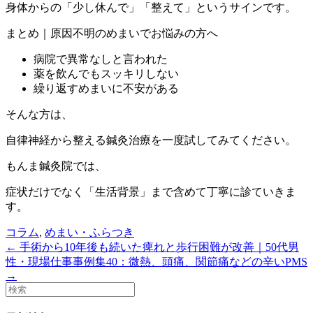
身体からの「少し休んで」「整えて」というサインです。
まとめ｜原因不明のめまいでお悩みの方へ
病院で異常なしと言われた
薬を飲んでもスッキリしない
繰り返すめまいに不安がある
そんな方は、
自律神経から整える鍼灸治療を一度試してみてください。
もんま鍼灸院では、
症状だけでなく「生活背景」まで含めて丁寧に診ていきま
す。
コラム
,
めまい・ふらつき
← 手術から10年後も続いた痺れと歩行困難が改善｜50代男
性・現場仕事
事例集40：微熱、頭痛、関節痛などの辛いPMS
→