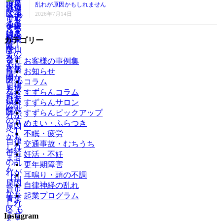
乱れが原因かもしれません
2026年7月14日
カテゴリー
お客様の事例集
お知らせ
コラム
すずらんコラム
すずらんサロン
すずらんピックアップ
めまい・ふらつき
不眠・疲労
交通事故・むちうち
妊活・不妊
更年期障害
耳鳴り・頭の不調
自律神経の乱れ
起業プログラム
Instagram