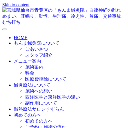
Skip to content
メニューの設定
HOME
もんま鍼灸院について
ごあいさつ
スタッフ紹介
メニュー案内
施術案内
料金
医療費控除について
鍼灸療法について
施術への想い
西洋医学と東洋医学の違い
副作用について
温熱療法サロンすずらん
初めての方へ
初めての方へ
ご予約・施術の流れ