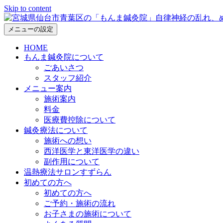
Skip to content
メニューの設定
HOME
もんま鍼灸院について
ごあいさつ
スタッフ紹介
メニュー案内
施術案内
料金
医療費控除について
鍼灸療法について
施術への想い
西洋医学と東洋医学の違い
副作用について
温熱療法サロンすずらん
初めての方へ
初めての方へ
ご予約・施術の流れ
お子さまの施術について