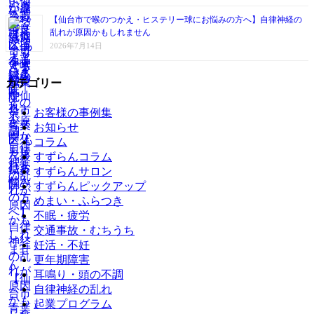
【仙台市で喉のつかえ・ヒステリー球にお悩みの方へ】自律神経の
乱れが原因かもしれません
2026年7月14日
カテゴリー
お客様の事例集
お知らせ
コラム
すずらんコラム
すずらんサロン
すずらんピックアップ
めまい・ふらつき
不眠・疲労
交通事故・むちうち
妊活・不妊
更年期障害
耳鳴り・頭の不調
自律神経の乱れ
起業プログラム