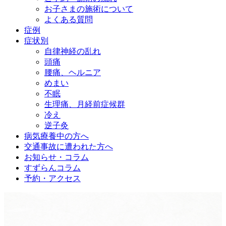
お子さまの施術について
よくある質問
症例
症状別
自律神経の乱れ
頭痛
腰痛、ヘルニア
めまい
不眠
生理痛、月経前症候群
冷え
逆子灸
病気療養中の方へ
交通事故に遭われた方へ
お知らせ・コラム
すずらんコラム
予約・アクセス