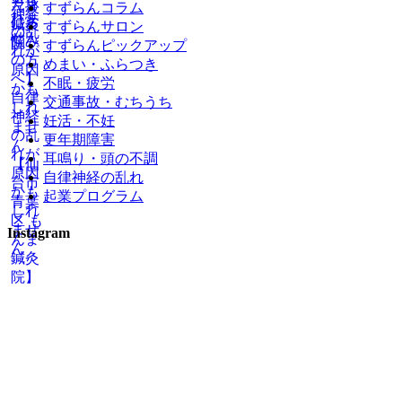
すずらんコラム
すずらんサロン
すずらんピックアップ
めまい・ふらつき
不眠・疲労
交通事故・むちうち
妊活・不妊
更年期障害
耳鳴り・頭の不調
自律神経の乱れ
起業プログラム
Instagram