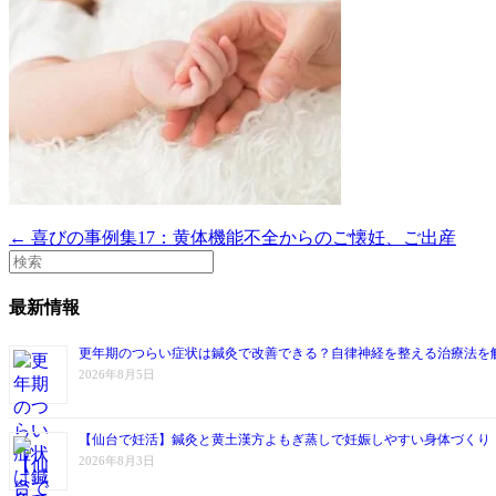
← 喜びの事例集17：黄体機能不全からのご懐妊、ご出産
最新情報
更年期のつらい症状は鍼灸で改善できる？自律神経を整える治療法を
2026年8月5日
【仙台で妊活】鍼灸と黄土漢方よもぎ蒸しで妊娠しやすい身体づくり
2026年8月3日