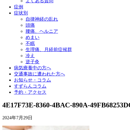
よくある質問
症例
症状別
自律神経の乱れ
頭痛
腰痛、ヘルニア
めまい
不眠
生理痛、月経前症候群
冷え
逆子灸
病気療養中の方へ
交通事故に遭われた方へ
お知らせ・コラム
すずらんコラム
予約・アクセス
4E17F73E-8360-4BAC-890A-49FB68253D
2024年7月29日