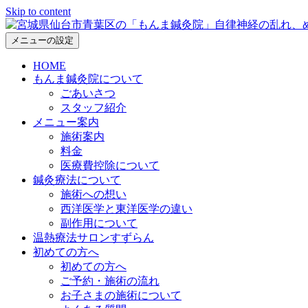
Skip to content
メニューの設定
HOME
もんま鍼灸院について
ごあいさつ
スタッフ紹介
メニュー案内
施術案内
料金
医療費控除について
鍼灸療法について
施術への想い
西洋医学と東洋医学の違い
副作用について
温熱療法サロンすずらん
初めての方へ
初めての方へ
ご予約・施術の流れ
お子さまの施術について